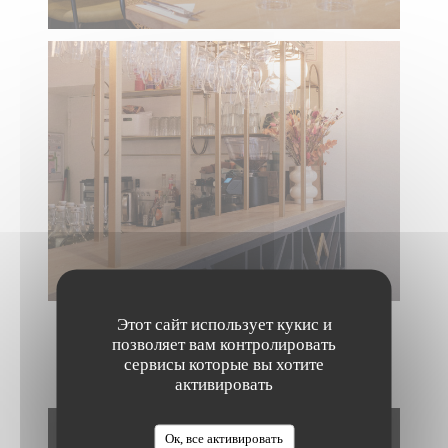
Этот сайт использует кукис и
позволяет вам контролировать
сервисы которые вы хотите
NOS CRÉATIONS
активировать
The Friendly Kitchen
Ок, все активировать