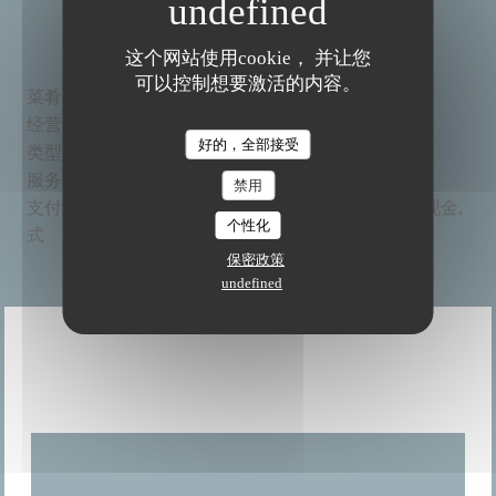
一般信息
这个网站使用cookie， 并让您
可以控制想要激活的内容。
菜肴
本地, , 有机, 自制, 新鲜产品
经营
BAR RESTAURANT BIO ET FAIT MAISON,
The Friendly Kitchen
好的，全部接受
类型
Bistronomic餐厅, 素食餐厅
服务
无线上网, 私人租用, 空调, 残疾人通道
禁用
支付方
Mobile payment, 没有联系, 欧洲卡/万事达卡, 现金,
个性化
式
签证, 借记卡
保密政策
undefined
营业时间