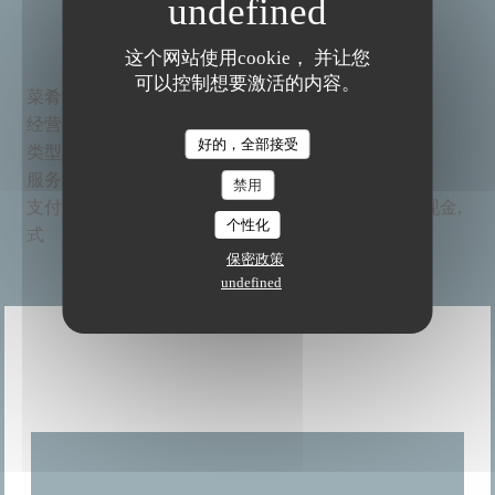
一般信息
这个网站使用cookie， 并让您
可以控制想要激活的内容。
菜肴
本地, , 有机, 自制, 新鲜产品
经营
BAR RESTAURANT BIO ET FAIT MAISON,
The Friendly Kitchen
好的，全部接受
类型
Bistronomic餐厅, 素食餐厅
服务
无线上网, 私人租用, 空调, 残疾人通道
禁用
支付方
Mobile payment, 没有联系, 欧洲卡/万事达卡, 现金,
个性化
式
签证, 借记卡
保密政策
undefined
营业时间