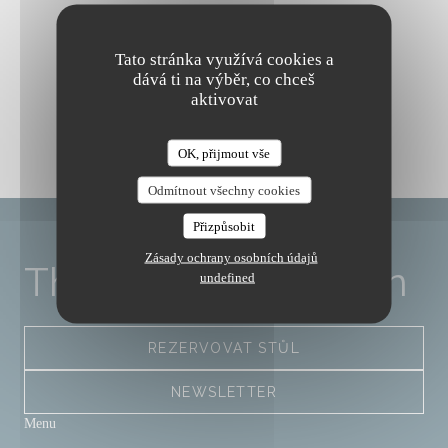
Tato stránka využívá cookies a
dává ti na výběr, co chceš
aktivovat
OK, přijmout vše
The Friendly Kitchen
Odmítnout všechny cookies
Přizpůsobit
Zásady ochrany osobních údajů
The Friendly Kitchen
undefined
REZERVOVAT STŮL
NEWSLETTER
Menu