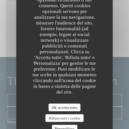
consenso. Questi cookies
opzionali servono per
analizzare la tua navigazione,
misurare l'audience del sito,
fornire funzionalità (ad
esempio, legate ai social
network) o visualizzare
pubblicità o contenuti
The Friendly Kitchen
personalizzati. Clicca su
'Accetta tutto', 'Rifiuta tutto' o
'Personalizza' per gestire le tue
preferenze. Puoi modificare le
tue scelte in qualsiasi momento
The Friendly Kitchen
cliccando sull'icona del cookie
in basso a sinistra delle pagine
del sito.
PRENOTA
Ok, accetta tutto
NEWSLETTER
Rifiuta tutti i cookie
Menu
Personalizza