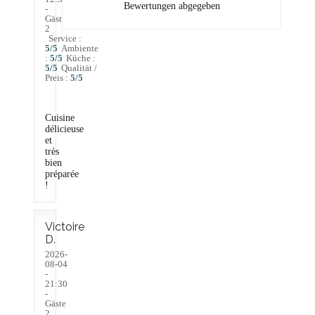
Bewertungen abgegeben
-
Gäste
2
Service
:
5
/5
Ambiente
:
5
/5
Küche
:
5
/5
Qualität /
Preis
:
5
/5
Cuisine
délicieuse
et
très
bien
préparée
!
Victoire
D
2026-
08-04
-
21:30
-
Gäste
2