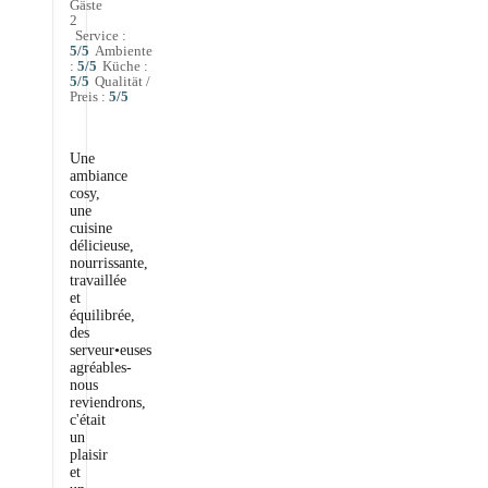
Gäste
2
Service
:
5
/5
Ambiente
:
5
/5
Küche
:
5
/5
Qualität /
Preis
:
5
/5
Une
ambiance
cosy,
une
cuisine
délicieuse,
nourrissante,
travaillée
et
équilibrée,
des
serveur•euses
agréables-
nous
reviendrons,
c'était
un
plaisir
et