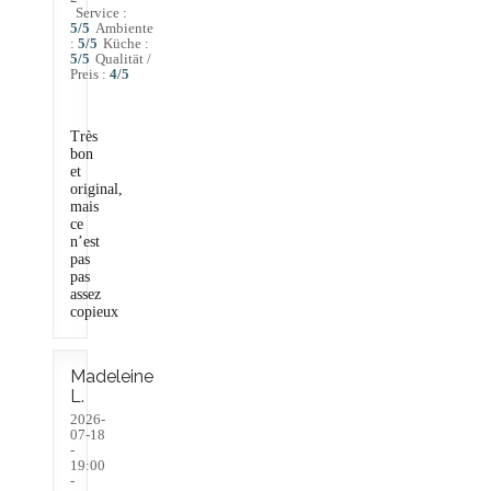
Service
:
5
/5
Ambiente
:
5
/5
Küche
:
5
/5
Qualität /
Preis
:
4
/5
Très
bon
et
original,
mais
ce
n’est
pas
pas
assez
copieux
Madeleine
L
2026-
07-18
-
19:00
-