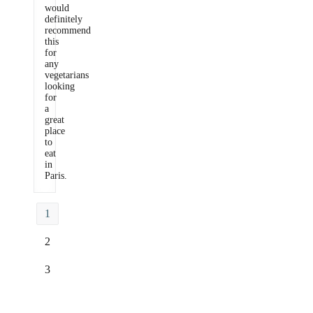
would
definitely
recommend
this
for
any
vegetarians
looking
for
a
great
place
to
eat
in
Paris.
1
2
3