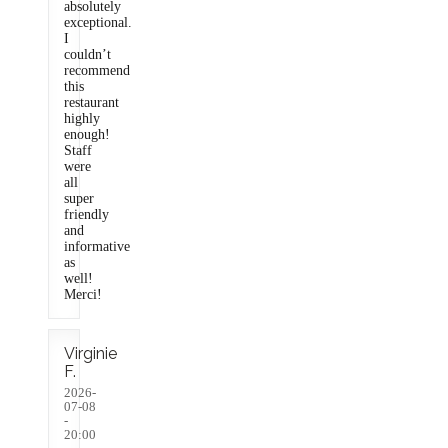
absolutely
exceptional.
I
couldn’t
recommend
this
restaurant
highly
enough!
Staff
were
all
super
friendly
and
informative
as
well!
Merci!
Virginie
F
2026-
07-08
-
20:00