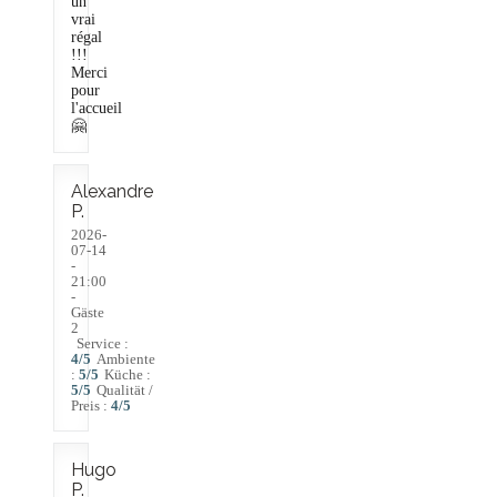
un
vrai
régal
!!!
Merci
pour
l'accueil
🤗
Alexandre
P
2026-
07-14
-
21:00
-
Gäste
2
Service
:
4
/5
Ambiente
:
5
/5
Küche
:
5
/5
Qualität /
Preis
:
4
/5
Hugo
P