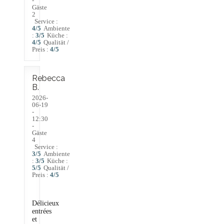
-
Gäste
2
Service
:
4
/5
Ambiente
:
3
/5
Küche
:
4
/5
Qualität /
Preis
:
4
/5
Rebecca
B
2026-
06-19
-
12:30
-
Gäste
4
Service
:
3
/5
Ambiente
:
3
/5
Küche
:
5
/5
Qualität /
Preis
:
4
/5
Délicieux
entrées
et