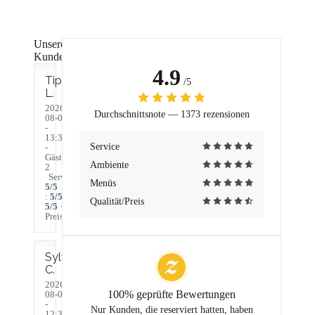
Unsere
Kundenbewertungen
4.9
Tiphaine
/5
L
2026-
Durchschnittsnote —
1373 rezensionen
08-07
-
13:30
Service
-
Gäste
Ambiente
2
Service
:
Menüs
5
/5
Ambiente
:
5
/5
Küche
:
Qualität/Preis
5
/5
Qualität /
Preis
:
5
/5
Sylvie
C
2026-
100% geprüfte Bewertungen
08-07
-
Nur Kunden, die reserviert hatten, haben
12:30