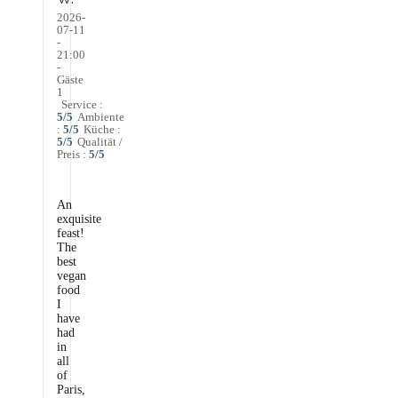
2026-
07-11
-
21:00
-
Gäste
1
The Friendly Kitchen
Service
:
5
/5
Ambiente
:
5
/5
Küche
:
5
/5
Qualität /
Preis
:
5
/5
An
exquisite
feast!
The
best
vegan
food
I
have
had
in
all
of
Paris,