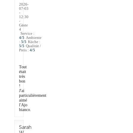
2026-
07-03
-
12:30
-
Gäste
4
Service
:
4
/5
Ambiente
:
5
/5
Küche
:
5
/5
Qualität /
Preis
:
4
/5
Tout
était
très
bon
!
J'ai
particulièrement
aimé
l'Ajo
bianco.
Sarah
W