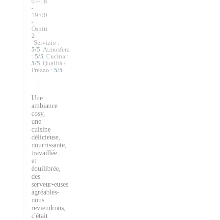
07-18
-
19:00
-
Ospiti
2
Servizio
:
5
/5
Atmosfera
:
5
/5
Cucina
:
5
/5
Qualità /
Prezzo
:
5
/5
Une
ambiance
cosy,
une
cuisine
délicieuse,
nourrissante,
travaillée
et
équilibrée,
des
serveur•euses
agréables-
nous
reviendrons,
c'était