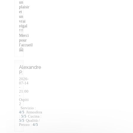
un
plaisir
et
un
vrai
régal
!!!
Merci
pour
l'accueil
🤗
Alexandre
P
2026-
07-14
-
21:00
-
Ospiti
2
Servizio
:
4
/5
Atmosfera
:
5
/5
Cucina
:
5
/5
Qualità /
Prezzo
:
4
/5