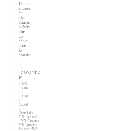
Délicieux
entrées
et
plats.
J'aurais
préféré
plus
de
choix
pour
le
dessert.
Josephine
R
2026-
06-06
-
19:30
-
Ospiti
2
Servizio
:
5
/5
Atmosfera
:
5
/5
Cucina
:
5
/5
Qualità /
Prezzo
:
5
/5