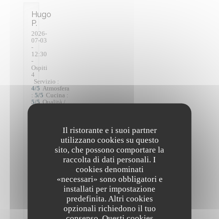
Hugo
P
2026-
07-03
-
12:30
-
Ospiti
4
Servizio
:
4
/5
Atmosfera
:
5
/5
Cucina
:
5
/5
Qualità /
Prezzo
:
4
/5
Il ristorante e i suoi partner
Tout
utilizzano cookies su questo
était
sito, che possono comportare la
très
raccolta di dati personali. I
bon
!
cookies denominati
J'ai
«necessari» sono obbligatori e
particulièrement
installati per impostazione
aimé
predefinita. Altri cookies
l'Ajo
bianco.
opzionali richiedono il tuo
consenso. Questi cookies