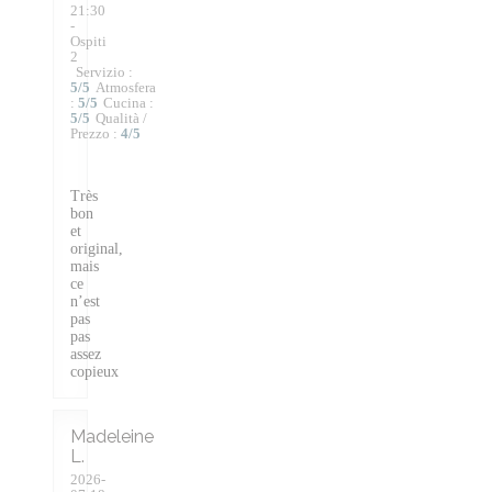
21:30
-
Ospiti
2
Servizio
:
5
/5
Atmosfera
:
5
/5
Cucina
:
5
/5
Qualità /
Prezzo
:
4
/5
Très
bon
et
original,
mais
ce
n’est
pas
pas
assez
copieux
Madeleine
L
2026-