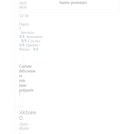
hanno prenotato
2026-
08-07
-
12:30
-
Ospiti
2
Servizio
:
5
/5
Atmosfera
:
5
/5
Cucina
:
5
/5
Qualità /
Prezzo
:
5
/5
Cuisine
délicieuse
et
très
bien
préparée
!
Victoire
D
2026-
08-04
-