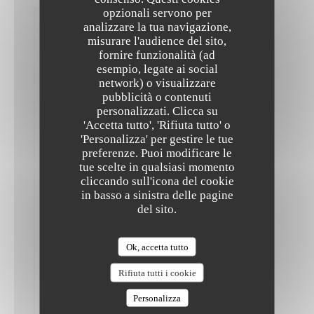
opzionali servono per
Sarah
analizzare la tua navigazione,
W
misurare l'audience del sito,
2026-
fornire funzionalità (ad
07-11
esempio, legate ai social
-
21:00
network) o visualizzare
-
pubblicità o contenuti
The Friendly Kitchen
Ospiti
personalizzati. Clicca su
1
Servizio
:
'Accetta tutto', 'Rifiuta tutto' o
5
/5
Atmosfera
'Personalizza' per gestire le tue
:
5
/5
Cucina
:
5
/5
Qualità /
preferenze. Puoi modificare le
Prezzo
:
5
/5
tue scelte in qualsiasi momento
cliccando sull'icona del cookie
in basso a sinistra delle pagine
An
del sito.
exquisite
feast!
The
best
Ok, accetta tutto
vegan
food
Rifiuta tutti i cookie
I
have
Personalizza
had
in