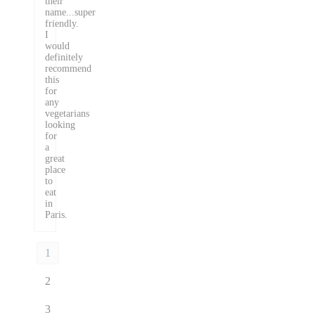
their
name...super
friendly.
I
would
definitely
recommend
this
for
any
vegetarians
looking
for
a
great
place
to
eat
in
Paris.
1
2
3