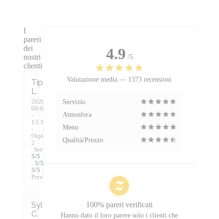
I
pareri
dei
4.9
nostri
/5
clienti
Valutazione media —
1373 recensioni
Tiphaine
L
2026-
Servizio
08-07
Atmosfera
-
13:30
Menu
-
Ospiti
Qualità/Prezzo
2
Servizio
:
5
/5
Atmosfera
:
5
/5
Cucina
:
5
/5
Qualità /
Prezzo
:
5
/5
Sylvie
100% pareri verificati
C
Hanno dato il loro parere solo i clienti che