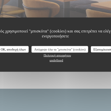
ός χρησιμοποιεί "μπισκότα" (cookies) και σας επιτρέπει να ελέγξ
ενεργοποιήσετε
The Friendly Kitchen
OK, αποδοχή όλων
Απόρριψε όλα τα "μπισκότα" (cookies)
Εξατομίκευσ
Πολιτική απορρήτου
undefined