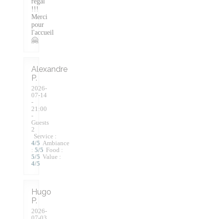
régal
!!!
Merci
pour
l'accueil
🤗
Alexandre
P
2026-
07-14
-
21:00
-
Guests
2
Service
:
4
/5
Ambiance
:
5
/5
Food
:
5
/5
Value
:
4
/5
Hugo
P
2026-
07-03