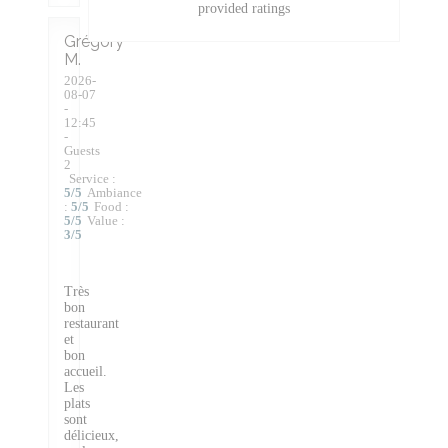
provided ratings
Grégory
M
2026-
08-07
-
12:45
-
Guests
2
Service
:
5
/5
Ambiance
:
5
/5
Food
:
5
/5
Value
:
3
/5
Très
bon
restaurant
et
bon
accueil.
Les
plats
sont
délicieux,