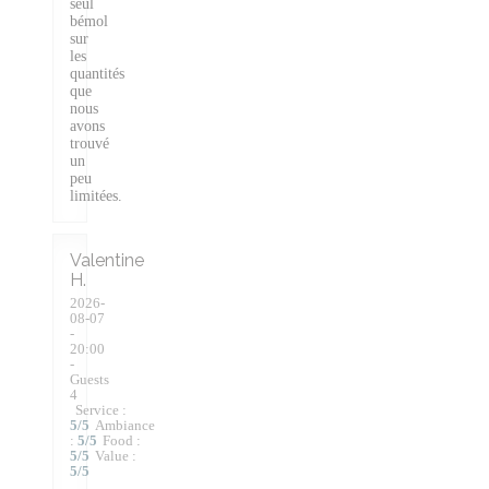
seul
bémol
sur
les
quantités
que
nous
avons
trouvé
un
peu
limitées.
Valentine
H
2026-
08-07
-
20:00
-
Guests
4
Service
:
5
/5
Ambiance
:
5
/5
Food
:
5
/5
Value
:
5
/5