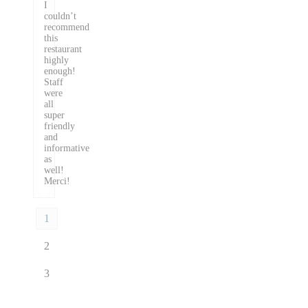
I
couldn’t
recommend
this
restaurant
highly
enough!
Staff
were
all
super
friendly
and
informative
as
well!
Merci!
1
2
3