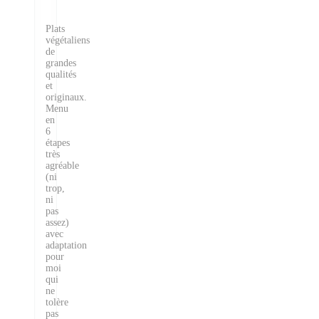
Plats
végétaliens
de
grandes
qualités
et
originaux.
Menu
en
6
étapes
très
agréable
(ni
trop,
ni
pas
assez)
avec
adaptation
pour
moi
qui
ne
tolère
pas