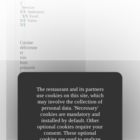
2
Service
:
5
/5
Ambiance
:
5
/5
Food
:
5
/5
Value
:
5
/5
Cuisine
délicieuse
et
très
bien
préparée
!
The restaurant and its partners
Victoire
use cookies on this site, which
D
may involve the collection of
2026-
personal data. 'Necessary'
08-04
-
cookies are mandatory and
21:30
installed by default. Other
-
Guests
optional cookies require your
2
consent. These optional
Service
:
5
/5
Ambiance
cookies are used to analyze