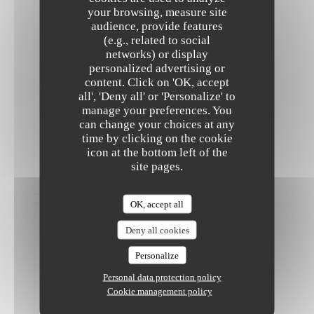
:
5
/5
Food
:
your browsing, measure site
5
/5
Value
:
audience, provide features
4
/5
(e.g., related to social
networks) or display
Très
personalized advertising or
bon
content. Click on 'OK, accept
The Friendly Kitchen
et
all', 'Deny all' or 'Personalize' to
original,
manage your preferences. You
mais
ce
can change your choices at any
n’est
time by clicking on the cookie
pas
icon at the bottom left of the
pas
site pages.
assez
copieux
OK, accept all
Madeleine
Deny all cookies
L
2026-
Personalize
07-18
-
19:00
Personal data protection policy
-
Cookie management policy
Guests
2