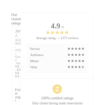
Our
customer
ratings
4.9
/5
Jonathan
J
Average rating —
1373 reviews
2026-
08-08
-
Service
19:00
-
Ambiance
Guests
2
Menus
Service
:
5
/5
Ambiance
Value
:
5
/5
Food
:
5
/5
Value
:
5
/5
Excellent
et
original
100% certified ratings
!
Only clients having made reservations