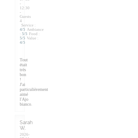
-
12:30
-
Guests
4
Service
:
4
/5
Ambiance
:
5
/5
Food
:
5
/5
Value
:
4
/5
Tout
était
très
bon
!
J'ai
particulièrement
aimé
l'Ajo
bianco.
Sarah
W
2026-