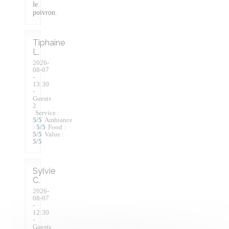
le
poivron.
Tiphaine
L
2026-
08-07
-
13:30
-
Guests
2
Service
:
5
/5
Ambiance
:
5
/5
Food
:
5
/5
Value
:
5
/5
Sylvie
C
2026-
08-07
-
12:30
-
Guests