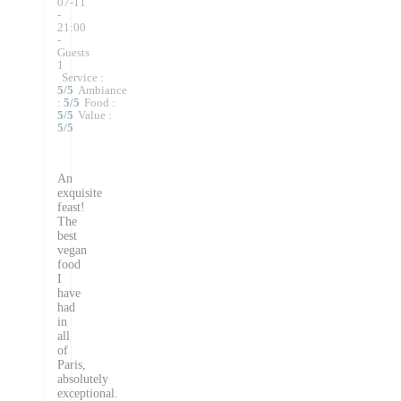
07-11
-
21:00
-
Guests
1
Service
:
5
/5
Ambiance
:
5
/5
Food
:
5
/5
Value
:
5
/5
An
exquisite
feast!
The
best
vegan
food
I
have
had
in
all
of
Paris,
absolutely
exceptional.