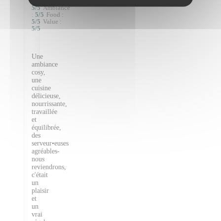
Service
:
5
/5
Ambiance
:
5
/5
Food
:
5
/5
Value
:
5
/5
Une
ambiance
cosy,
une
cuisine
délicieuse,
nourrissante,
travaillée
et
équilibrée,
des
serveur•euses
agréables-
nous
reviendrons,
c'était
un
plaisir
et
un
vrai