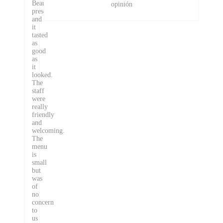
Beautifully
opinión
presented
and
it
tasted
as
good
as
it
looked.
The
staff
were
really
friendly
and
welcoming.
The
menu
is
small
but
was
of
no
concern
to
us