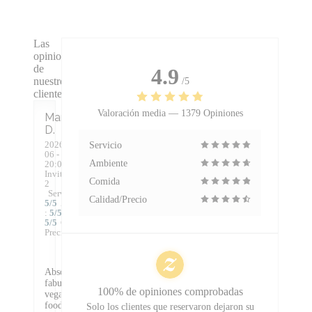
Las
opiniones
de
4.9
nuestros
/5
clientes
Valoración media —
1379 Opiniones
Mark
D
2026-08-
Servicio
06
-
Ambiente
20:00 -
Invitados
Comida
2
Servicio
:
Calidad/Precio
5
/5
Ambiente
:
5
/5
Menú
:
5
/5
Calidad /
Precio
:
5
/5
Absolutely
fabulous
100% de opiniones comprobadas
vegan
food.
Solo los clientes que reservaron dejaron su