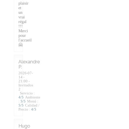
plaisir
et
un
vrai
régal
!!!
Merci
pour
l'accueil
🤗
Alexandre
P
2026-07-
14
-
21:00 -
Invitados
2
Servicio
:
4
/5
Ambiente
:
5
/5
Menú
:
5
/5
Calidad /
Precio
:
4
/5
Hugo