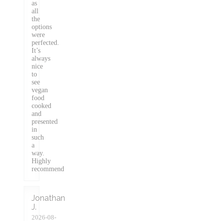
as
all
the
options
were
perfected.
It’s
always
nice
to
see
vegan
food
cooked
and
presented
in
such
a
way.
Highly
recommend
Jonathan
J
2026-08-