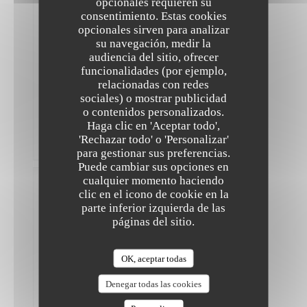
opcionales requieren su
trop,
ni
consentimiento. Estas cookies
pas
opcionales sirven para analizar
assez)
su navegación, medir la
avec
audiencia del sitio, ofrecer
adaptation
pour
funcionalidades (por ejemplo,
moi
relacionadas con redes
qui
sociales) o mostrar publicidad
ne
o contenidos personalizados.
tolère
The Friendly Kitchen
pas
Haga clic en 'Aceptar todo',
le
'Rechazar todo' o 'Personalizar'
poivron.
para gestionar sus preferencias.
Puede cambiar sus opciones en
cualquier momento haciendo
Tiphaine
clic en el icono de cookie en la
L
parte inferior izquierda de las
2026-08-
páginas del sitio.
07
-
13:30 -
Invitados
2
OK, aceptar todas
Servicio
:
5
/5
Ambiente
:
5
/5
Menú
:
Denegar todas las cookies
5
/5
Calidad /
Precio
:
5
/5