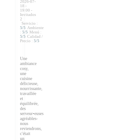
2026-07-
18
-
19:00 -
Invitados
2
Servicio
:
5
/5
Ambiente
:
5
/5
Menú
:
5
/5
Calidad /
Precio
:
5
/5
Une
ambiance
cosy,
une
cuisine
délicieuse,
nourrissante,
travaillée
et
équilibrée,
des
serveur•euses
agréables-
nous
reviendrons,
c'était
un