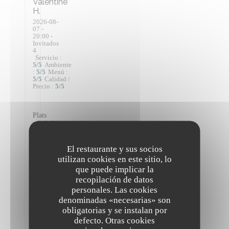
Valentine
H
2026-08-
07
-
20:00 -
Invitados
4
Servicio
:
5
/5
Ambiente
:
5
/5
Menú
:
5
/5
Calidad /
Precio
:
5
/5
Plats
végétaliens
de
grandes
El restaurante y sus socios
qualités
et
utilizan cookies en este sitio, lo
originaux.
que puede implicar la
Menu
recopilación de datos
en
personales. Las cookies
6
étapes
denominadas «necesarias» son
très
obligatorias y se instalan por
agréable
defecto. Otras cookies
(ni