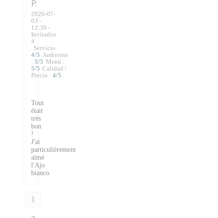
P
2026-07-
03
-
12:30 -
Invitados
4
Servicio
:
4
/5
Ambiente
:
5
/5
Menú
:
5
/5
Calidad /
Precio
:
4
/5
Tout
était
très
bon
!
J'ai
particulièrement
aimé
l'Ajo
bianco.
1