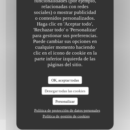
funcionalidades (por ejemplo,
Plats
végétaliens
relacionadas con redes
de
sociales) o mostrar publicidad
grandes
o contenidos personalizados.
The Friendly Kitchen
qualités
Haga clic en 'Aceptar todo',
et
originaux.
'Rechazar todo' o 'Personalizar'
Menu
para gestionar sus preferencias.
en
Puede cambiar sus opciones en
6
cualquier momento haciendo
étapes
très
clic en el icono de cookie en la
agréable
parte inferior izquierda de las
(ni
páginas del sitio.
trop,
ni
pas
assez)
OK, aceptar todas
avec
adaptation
Denegar todas las cookies
pour
moi
Personalizar
qui
ne
Política de protección de datos personales
tolère
Política de gestión de cookies
pas
le
poivron.