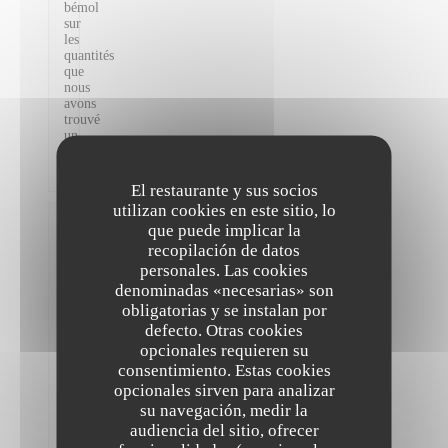
bémol
sur
les
quantités
que
nous
avons
trouvé
un
peu
limitées.
El restaurante y sus socios
utilizan cookies en este sitio, lo
Valentine
que puede implicar la
H
recopilación de datos
2026-08-
personales. Las cookies
07
-
denominadas «necesarias» son
20:00 -
Invitados
obligatorias y se instalan por
4
defecto. Otras cookies
Servicio
:
opcionales requieren su
5
/5
Ambiente
:
5
/5
Menú
:
consentimiento. Estas cookies
5
/5
Calidad /
opcionales sirven para analizar
Precio
:
5
/5
su navegación, medir la
audiencia del sitio, ofrecer