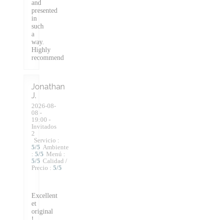
and
presented
in
such
a
way.
Highly
recommend
Jonathan
J
2026-08-
08
-
19:00 -
Invitados
2
Servicio
:
5
/5
Ambiente
:
5
/5
Menú
:
5
/5
Calidad /
Precio
:
5
/5
Excellent
et
original
!