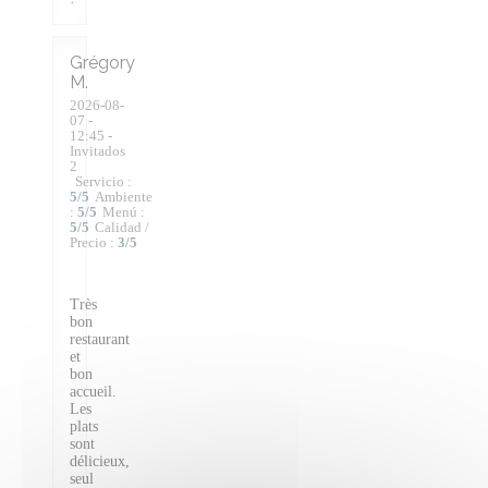
Grégory
M
2026-08-
07
-
12:45 -
Invitados
2
Servicio
:
5
/5
Ambiente
:
5
/5
Menú
:
5
/5
Calidad /
Precio
:
3
/5
Très
bon
restaurant
et
bon
accueil.
Les
plats
sont
délicieux,
seul