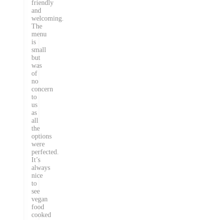
friendly
and
welcoming.
The
menu
is
small
but
was
of
no
concern
to
us
as
all
the
options
were
perfected.
It’s
always
nice
to
see
vegan
food
cooked