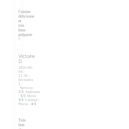
Cuisine
délicieuse
et
très
bien
préparée
!
Victoire
D
2026-08-
04
-
21:30 -
Invitados
2
Servicio
:
5
/5
Ambiente
:
5
/5
Menú
:
5
/5
Calidad /
Precio
:
4
/5
Très
bon