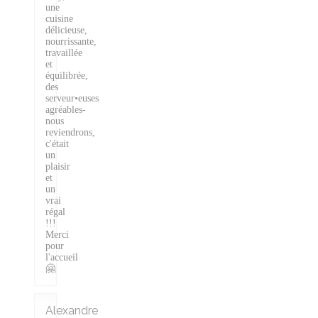
une
cuisine
délicieuse,
nourrissante,
travaillée
et
équilibrée,
des
serveur•euses
agréables-
nous
reviendrons,
c'était
un
plaisir
et
un
vrai
régal
!!!
Merci
pour
l'accueil
🤗
Alexandre