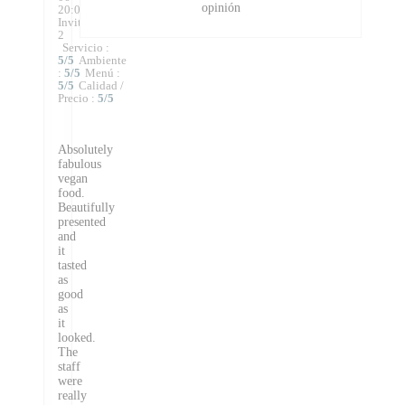
opinión
20:00 -
Invitados
2
Servicio
:
5
/5
Ambiente
:
5
/5
Menú
:
5
/5
Calidad /
Precio
:
5
/5
Absolutely
fabulous
vegan
food.
Beautifully
presented
and
it
tasted
as
good
as
it
looked.
The
staff
were
really