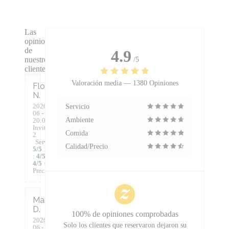
Las
opiniones
de
4.9
nuestros
/5
clientes
Valoración media —
1380 Opiniones
Florence
N
2026-08-
Servicio
06
-
Ambiente
20:00 -
Invitados
Comida
2
Servicio
:
Calidad/Precio
5
/5
Ambiente
:
4
/5
Menú
:
4
/5
Calidad /
Precio
:
2
/5
Mark
D
100% de opiniones comprobadas
2026-08-
Solo los clientes que reservaron dejaron su
06
-