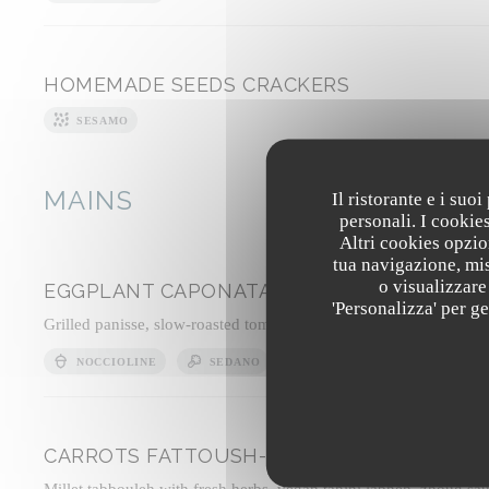
HOMEMADE SEEDS CRACKERS
SESAMO
MAINS
Il ristorante e i suo
personali. I cookie
Altri cookies opzio
tua navigazione, mis
o visualizzare 
EGGPLANT CAPONATA WITH OLIVES
'Personalizza' per g
Grilled panisse, slow-roasted tomato sauce with mild harissa, basi
NOCCIOLINE
SEDANO
SENAPE
CARROTS FATTOUSH-STYLE
Millet tabbouleh with fresh herbs, vegan tahini labneh, zhoug sa