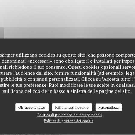
i partner utilizzano cookies su questo sito, che possono comporta
s denominati «necessari» sono obbligatori e installati per impos
nali richiedono il tuo consenso. Questi cookies opzionali servo
urare l'audience del sito, fornire funzionalità (ad esempio, lega
pubblicità o contenuti personalizzati. Clicca su 'Accetta tutto', '
estire le tue preferenze. Puoi modificare le tue scelte in qualsi
The Friendly Kitchen
l pesto, pickled celery, pine nut crumble, basil shoots
sull'icona del cookie in basso a sinistra delle pagine del sito.
Ok, accetta tutto
Rifiuta tutti i cookie
Personalizza
Politica di protezione dei dati personali
Politica di gestione dei cookie
uce, almond dukkah, socca crisps