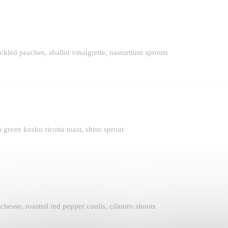
ed peaches, shallot vinaigrette, nasturtium sprouts
 green kosho ricotta toast, shiso sprout
 chesse, roasted red pepper coulis, cilantro shoots