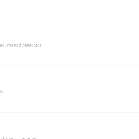
d, roasted pistachios
ds
t biscuit, lemon gel