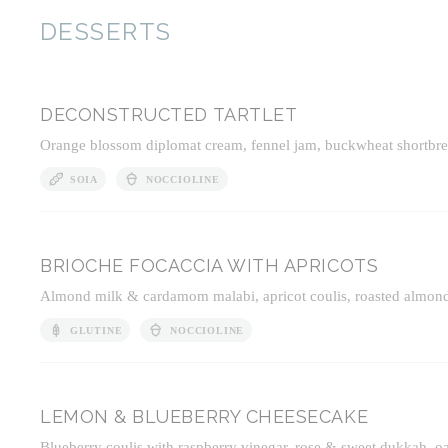
DESSERTS
DECONSTRUCTED TARTLET
Orange blossom diplomat cream, fennel jam, buckwheat shortbrea
SOIA
NOCCIOLINE
BRIOCHE FOCACCIA WITH APRICOTS
Almond milk & cardamom malabi, apricot coulis, roasted almon
GLUTINE
NOCCIOLINE
LEMON & BLUEBERRY CHEESECAKE
Blueberry coulis with raspberry vinegar, rose & sweet dukkah, oa