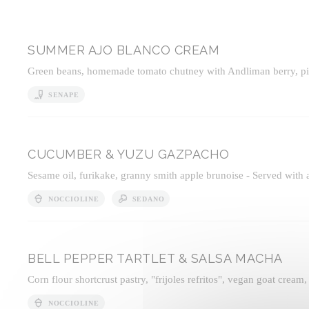
SUMMER AJO BLANCO CREAM
Green beans, homemade tomato chutney with Andliman berry, pickl
SENAPE
CUCUMBER & YUZU GAZPACHO
Sesame oil, furikake, granny smith apple brunoise - Served with a
NOCCIOLINE
SEDANO
BELL PEPPER TARTLET & SALSA MACHA
Corn flour shortcrust pastry, "frijoles refritos", vegan goat cream,
NOCCIOLINE