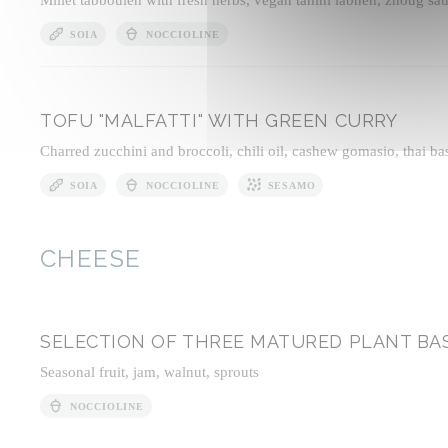
SOIA
NOCCIOLINE
TOFU "MALFATTI" WITH GREEN CURRY
Charred zucchini and broccoli, chili oil, cashew gomasio, thai bas
SOIA
NOCCIOLINE
SESAMO
CHEESE
SELECTION OF THREE MATURED PLANT BA
Seasonal fruit, jam, walnut, sprouts
NOCCIOLINE