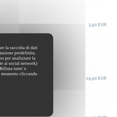
3,50 EUR
re la raccolta di dati
tazione predefinita.
no per analizzare la
te ai social network)
Rifiuta tutto' o
asi momento cliccando
19,50 EUR