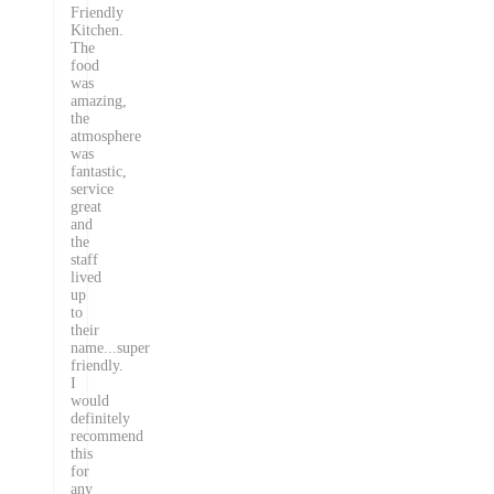
Friendly
Kitchen.
The
food
was
amazing,
the
atmosphere
was
fantastic,
service
great
and
the
staff
lived
up
to
their
name...super
friendly.
I
would
definitely
recommend
this
for
any