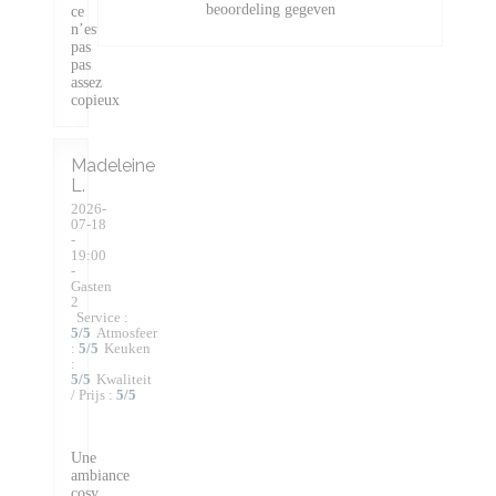
beoordeling gegeven
ce
n’est
pas
pas
assez
copieux
Madeleine
L
2026-
07-18
-
19:00
-
Gasten
2
Service
:
5
/5
Atmosfeer
:
5
/5
Keuken
:
5
/5
Kwaliteit
/ Prijs
:
5
/5
Une
ambiance
cosy,