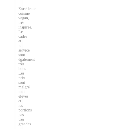
Excellente
cuisine
vegan,
très
inspirée.
Le
cadre
et
le
service
sont
également
très
bons.
Les
prix
sont
malgré
tout
élevés
et
les
portions
pas
très
grandes.