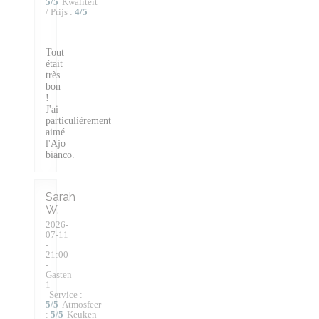
5
/5
Kwaliteit
/ Prijs
:
4
/5
Tout
était
très
bon
!
J'ai
particulièrement
aimé
l'Ajo
bianco.
Sarah
W
2026-
07-11
-
21:00
-
Gasten
1
Service
:
5
/5
Atmosfeer
:
5
/5
Keuken