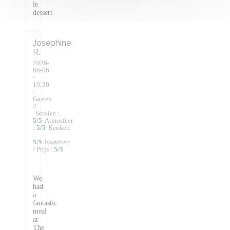
le
dessert.
Josephine
R
2026-
06-06
-
19:30
-
Gasten
2
Service
:
5
/5
Atmosfeer
:
5
/5
Keuken
:
5
/5
Kwaliteit
/ Prijs
:
5
/5
We
had
a
fantastic
meal
at
The