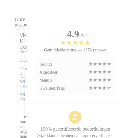
Onze
gastbeoordelingen
4.9
Victoire
/5
D
2026-
Gemiddelde rating —
1372 reviews
08-04
-
21:30
Service
-
Gasten
Atmosfeer
2
Service
:
Menu's
5
/5
Atmosfeer
:
5
/5
Keuken
Kwaliteit/Prijs
:
5
/5
Kwaliteit
/ Prijs
:
4
/5
Très
bon
et
100% gecertificeerde beoordelingen
original,
Onze klanten hebben na hun reservering een
mais