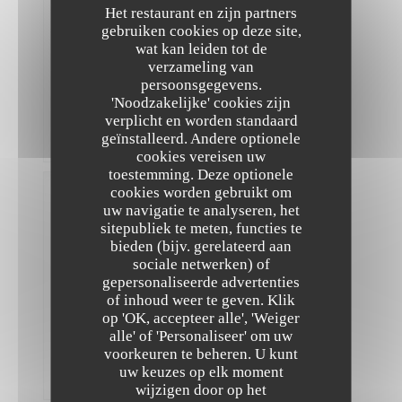
Het restaurant en zijn partners
Staff
were
gebruiken cookies op deze site,
all
wat kan leiden tot de
super
verzameling van
friendly
persoonsgegevens.
and
informative
'Noodzakelijke' cookies zijn
as
verplicht en worden standaard
well!
geïnstalleerd. Andere optionele
Merci!
cookies vereisen uw
toestemming. Deze optionele
cookies worden gebruikt om
Virginie
F
uw navigatie te analyseren, het
sitepubliek te meten, functies te
2026-
07-08
bieden (bijv. gerelateerd aan
-
sociale netwerken) of
20:00
-
gepersonaliseerde advertenties
The Friendly Kitchen
Gasten
of inhoud weer te geven. Klik
2
op 'OK, accepteer alle', 'Weiger
Service
:
4
/5
Atmosfeer
alle' of 'Personaliseer' om uw
:
3
/5
Keuken
voorkeuren te beheren. U kunt
:
4
/5
Kwaliteit
uw keuzes op elk moment
/ Prijs
:
4
/5
wijzigen door op het