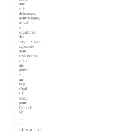
une
cuisine
délicieuse,
nourrissante,
travaillée
et
équilibrée,
des
serveur•euses
agréables-
nous
reviendrons,
c'était
un
plaisir
et
un
vrai
régal
!!!
Merci
pour
l'accueil
🤗
Alexandre