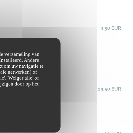
3,50 EUR
 de verzameling van
ïnstalleerd. Andere
t om uw navigatie te
ciale netwerken) of
', 'Weiger alle' of
jzigen door op het
19,50 EUR