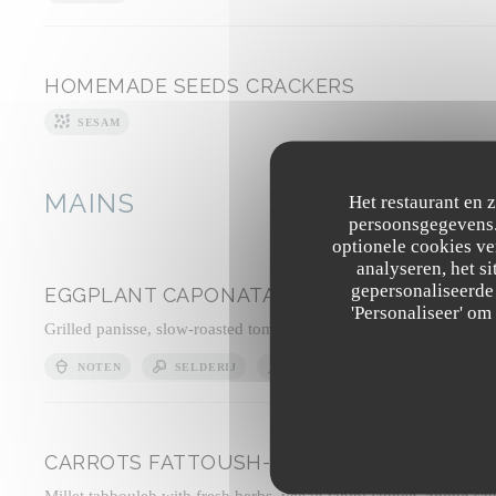
HOMEMADE SEEDS CRACKERS
SESAM
MAINS
Het restaurant en 
persoonsgegevens. 
optionele cookies v
analyseren, het si
gepersonaliseerde 
EGGPLANT CAPONATA WITH OLIVES
'Personaliseer' o
Grilled panisse, slow-roasted tomato sauce with mild harissa, basi
NOTEN
SELDERIJ
MOSTERD
CARROTS FATTOUSH-STYLE
Millet tabbouleh with fresh herbs, vegan tahini labneh, zhoug sa