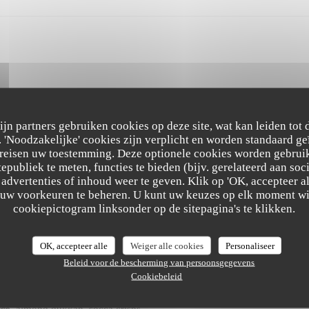
zijn partners gebruiken cookies op deze site, wat kan leiden tot
'Noodzakelijke' cookies zijn verplicht en worden standaard ge
ereisen uw toestemming. Deze optionele cookies worden gebruik
tepubliek te meten, functies te bieden (bijv. gerelateerd aan so
advertenties of inhoud weer te geven. Klik op 'OK, accepteer alle
m uw voorkeuren te beheren. U kunt uw keuzes op elk moment wi
The Friendly Kitchen
l pesto, pickled celery, pine nut crumble, basil shoots
cookiepictogram linksonder op de sitepagina's te klikken.
OK, accepteer alle
Weiger alle cookies
Personaliseer
Beleid voor de bescherming van persoonsgegevens
Cookiebeleid
uce, almond dukkah, socca crisps