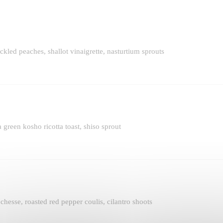
ed peaches, shallot vinaigrette, nasturtium sprouts
 green kosho ricotta toast, shiso sprout
 chesse, roasted red pepper coulis, cilantro shoots