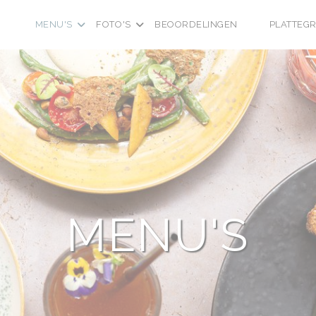
MENU'S
FOTO'S
BEOORDELINGEN
PLATTEG
((OPENT IN E
((OPENT IN
MENU'S