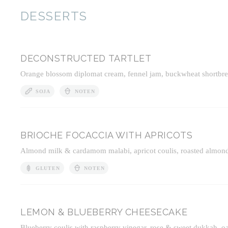
DESSERTS
DECONSTRUCTED TARTLET
Orange blossom diplomat cream, fennel jam, buckwheat shortbrea
SOJA
NOTEN
BRIOCHE FOCACCIA WITH APRICOTS
Almond milk & cardamom malabi, apricot coulis, roasted almon
GLUTEN
NOTEN
LEMON & BLUEBERRY CHEESECAKE
Blueberry coulis with raspberry vinegar, rose & sweet dukkah, oa