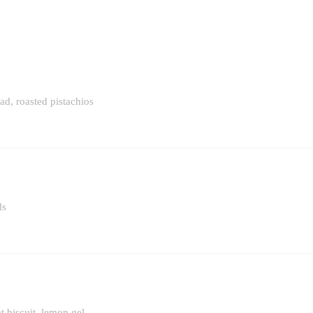
d, roasted pistachios
ds
t biscuit, lemon gel