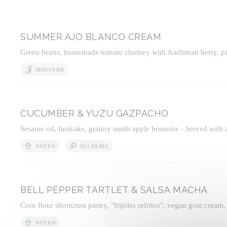
SUMMER AJO BLANCO CREAM
Green beans, homemade tomato chutney with Andliman berry, pickl
MOSTERD
CUCUMBER & YUZU GAZPACHO
Sesame oil, furikake, granny smith apple brunoise - Served with a
NOTEN
SELDERIJ
BELL PEPPER TARTLET & SALSA MACHA
Corn flour shortcrust pastry, "frijoles refritos", vegan goat cream,
NOTEN