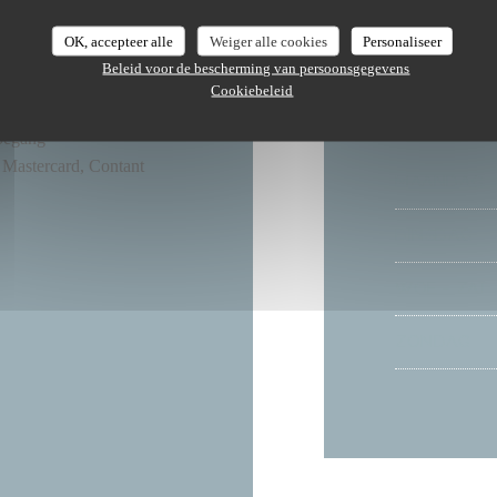
OK, accepteer alle
Weiger alle cookies
Personaliseer
Beleid voor de bescherming van persoonsgegevens
ronomic Restaurant,
Cookiebeleid
toegang
 Mastercard, Contant
MAANDAG
DINSDAG
WOE
-
ZAT
ZONDAG