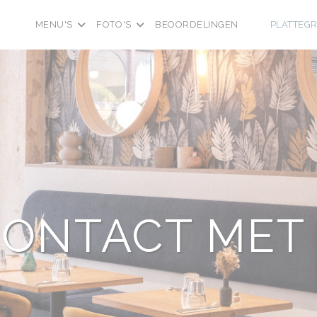
MENU'S
FOTO'S
BEOORDELINGEN
PLATTEG
((OPENT IN E
((OPENT IN
ONTACT MET