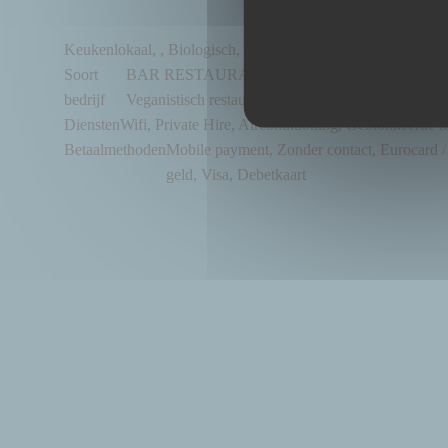
Keuken
lokaal, , Biologisch, Eigengemaakt, vers product
Soort
BAR RESTAURANT BIO ET FAIT MAISON, Bist
bedrijf
Veganistisch restaurant
Diensten
Wifi, Private Hire, Airconditioning, Geblokkeerde 
Betaalmethoden
Mobile payment, Zonder contact, Eurocard /
geld, Visa, Debetkaart