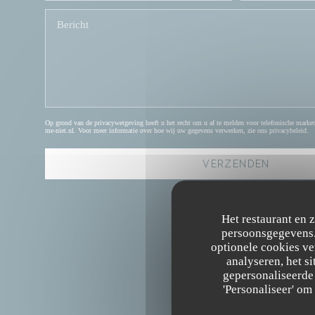
Op grond van de privacywetgeving heeft u het recht om u af te melden voor telefonische market
me-niet.nl
. Voor meer informatie over hoe wij uw gegevens verwerken, zie ons
privacybeleid
.
Het restaurant en 
persoonsgegevens. 
optionele cookies v
analyseren, het si
gepersonaliseerde 
'Personaliseer' o
ALGEMENE INFORMATIE