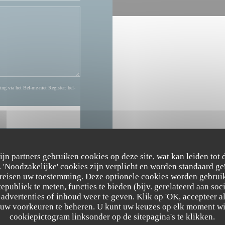
ing via het Bel-me-niet Register:
bel-
zijn partners gebruiken cookies op deze site, wat kan leiden tot
'Noodzakelijke' cookies zijn verplicht en worden standaard ge
ereisen uw toestemming. Deze optionele cookies worden gebruik
tepubliek te meten, functies te bieden (bijv. gerelateerd aan so
advertenties of inhoud weer te geven. Klik op 'OK, accepteer alle
m uw voorkeuren te beheren. U kunt uw keuzes op elk moment wi
The Friendly Kitchen
OPENINGS
cookiepictogram linksonder op de sitepagina's te klikken.