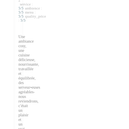
2
service
:
5
/5
ambience
:
5
/5
menu
:
5
/5
quality_price
:
5
/5
Une
ambiance
cosy,
une
cuisine
délicieuse,
nourrissante,
travaillée
et
équilibrée,
des
serveur•euses
agréables-
nous
reviendrons,
c'était
un
plaisir
et
un
vrai