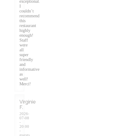
exceptional.
I
couldn’t
recommend
this
restaurant
highly
enough!
Staff
were
all
super
friendly
and
informative
as
well!
Merci!
Virginie
F
2026-
07-08
-
20:00
-
guests