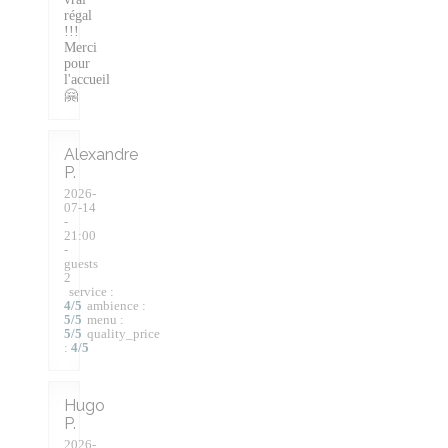
régal
!!!
Merci
pour
l'accueil
🤗
Alexandre
P
2026-
07-14
-
21:00
-
guests
2
service
:
4
/5
ambience
:
5
/5
menu
:
5
/5
quality_price
:
4
/5
Hugo
P
2026-