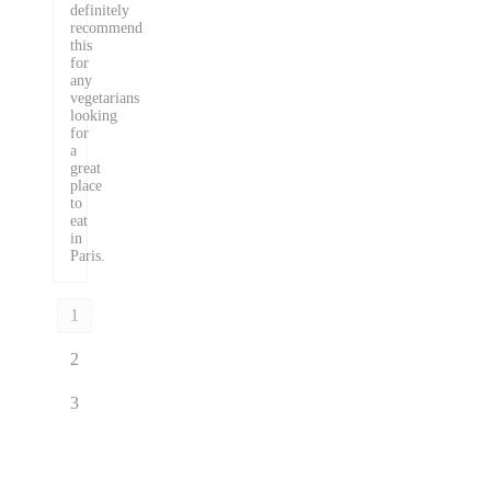
definitely
recommend
this
for
any
vegetarians
looking
for
a
great
place
to
eat
in
Paris.
1
2
3