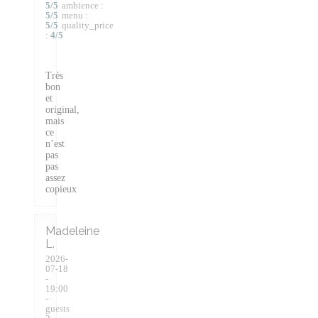
5
/5
ambience
:
5
/5
menu
:
5
/5
quality_price
:
4
/5
Très
bon
et
original,
mais
ce
n’est
pas
pas
assez
copieux
Madeleine
L
2026-
07-18
-
19:00
-
guests