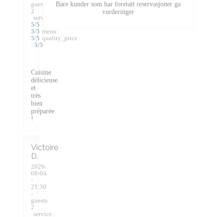
guests
Bare kunder som har foretatt reservasjoner ga
2
vurderinger
service
:
5
/5
ambience
:
5
/5
menu
:
5
/5
quality_price
:
5
/5
Cuisine
délicieuse
et
très
bien
préparée
!
Victoire
D
2026-
08-04
-
21:30
-
guests
2
service
: