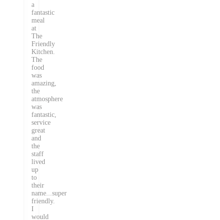
a
fantastic
meal
at
The
Friendly
Kitchen.
The
food
was
amazing,
the
atmosphere
was
fantastic,
service
great
and
the
staff
lived
up
to
their
name...super
friendly.
I
would