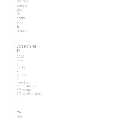
J'aurais
préféré
plus
de
choix
pour
le
dessert.
Josephine
R
2026-
06-06
-
19:30
-
guests
2
service
:
5
/5
ambience
:
5
/5
menu
:
5
/5
quality_price
:
5
/5
We
had