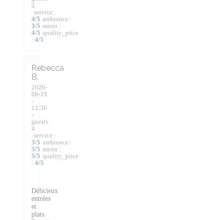
2
service
:
4
/5
ambience
:
3
/5
menu
:
4
/5
quality_price
:
4
/5
Rebecca
B
2026-
06-19
-
12:30
-
guests
4
service
:
3
/5
ambience
:
3
/5
menu
:
5
/5
quality_price
:
4
/5
Délicieux
entrées
et
plats.