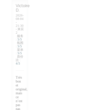
Victoire
D
2026-
08-04
-
21:30
- 来宾
2
服务
:
5
/5
氛围
:
5
/5
菜单
:
5
/5
质价
比
:
4
/5
Très
bon
et
original,
mais
ce
n’est
pas
pas