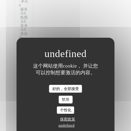
- 来宾
4
服务
:
5
/5
氛围
:
5
/5
菜单
:
5
/5
质价
比
:
5
/5
Plats
végétaliens
这个网站使用cookie， 并让您
de
可以控制想要激活的内容。
grandes
qualités
et
originaux.
The Friendly Kitchen
好的，全部接受
Menu
en 6
禁用
étapes
très
个性化
agréable
(ni
保密政策
trop,
ni pas
undefined
assez)