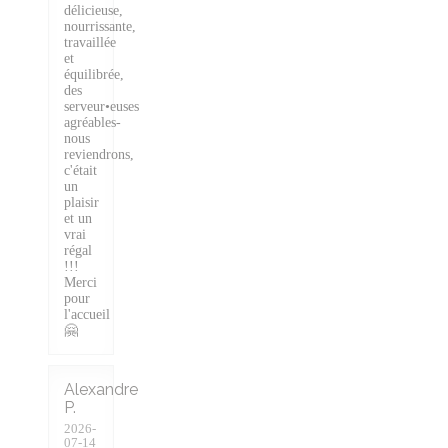
délicieuse,
nourrissante,
travaillée
et
équilibrée,
des
serveur•euses
agréables-
nous
reviendrons,
c'était
un
plaisir
et un
vrai
régal
!!!
Merci
pour
l'accueil
🤗
Alexandre
P
2026-
07-14