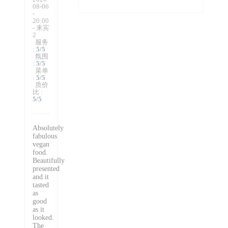
08-06
-
20:00
- 来宾
2
服务
:
5
/5
氛围
:
5
/5
菜单
:
5
/5
质价
比
:
5
/5
Absolutely
fabulous
vegan
food.
Beautifully
presented
and it
tasted
as
good
as it
looked.
The