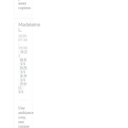
assez
copieux
Madeleine
L
2026-
07-18
-
19:00
- 来宾
2
服务
:
5
/5
氛围
:
5
/5
菜单
:
5
/5
质价
比
:
5
/5
Une
ambiance
cosy,
une
cuisine