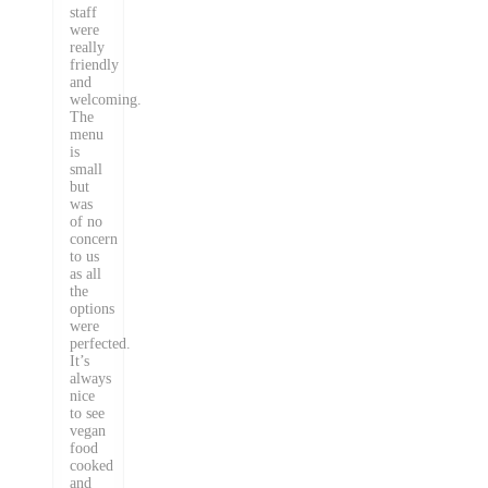
staff
were
really
friendly
and
welcoming.
The
menu
is
small
but
was
of no
concern
to us
as all
the
options
were
perfected.
It’s
always
nice
to see
vegan
food
cooked
and