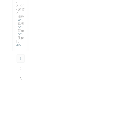
-
21:00
- 来宾
2
服务
:
4
/5
氛围
:
5
/5
菜单
:
5
/5
质价
比
:
4
/5
1
2
3