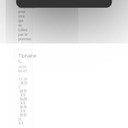
avec
adaptation
pour
moi
qui
ne
tolère
pas le
poivron.
Tiphaine
L
2026-
08-07
-
13:30
- 来宾
2
服务
:
5
/5
氛围
:
5
/5
菜单
:
5
/5
质价
比
:
5
/5