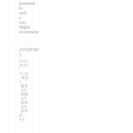
presented
in
such
a
way.
Highly
recommend
Jonathan
J
2026-
08-08
-
19:00
- 来宾
2
服务
:
5
/5
氛围
:
5
/5
菜单
:
5
/5
质价
比
:
5
/5