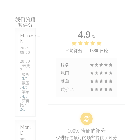
我们的顾
客评分
4.9
Florence
/5
N
2026-
平均评分 —
1380 评论
08-06
-
20:00
服务
- 来宾
2
氛围
服务
:
5
/5
菜单
氛围
:
4
/5
质价比
菜单
:
4
/5
质价
比
:
2
/5
Mark
100% 验证的评分
D
仅进行过预订的顾客提供了评分
2026-