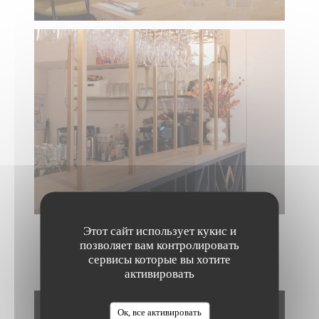
Этот сайт использует кукис и
позволяет вам контролировать
сервисы которые вы хотите
NOS CRÉATIONS
активировать
The Friendly Kitchen
Ок, все активировать