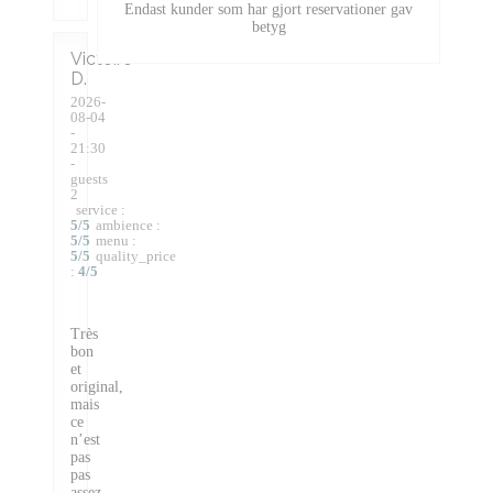
Endast kunder som har gjort reservationer gav
betyg
Victoire
D
2026-
08-04
-
21:30
-
guests
2
service
:
5
/5
ambience
:
5
/5
menu
:
5
/5
quality_price
:
4
/5
Très
bon
et
original,
mais
ce
n’est
pas
pas
assez