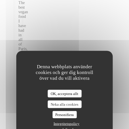
The
best
vegan
food
I
have
had
in
all
of
Paris,
absolutely
exceptional.
I
Denna webbplats använder
couldn’t
cookies och ger dig kontroll
recommend
this
över vad du vill aktivera
restaurant
highly
enough!
OK, acceptera allt
Staff
The Friendly Kitchen
were
all
Neka alla cookies
super
friendly
Personifiera
and
informative
Integritetspolicy
as