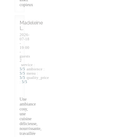
copieux
Madeleine
L
2026-
07-18
-
19:00
-
guests
2
service
:
5
/5
ambience
:
5
/5
menu
:
5
/5
quality_price
:
5
/5
Une
ambiance
cosy,
une
cuisine
délicieuse,
nourrissante,
travaillée