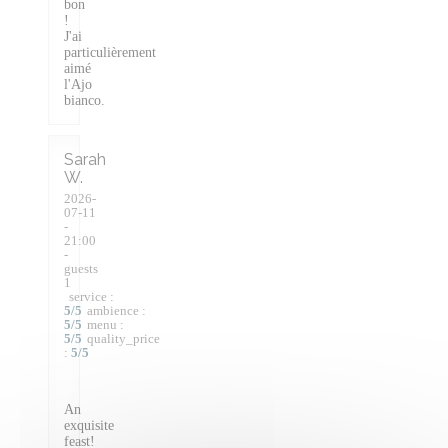
bon
!
J'ai
particulièrement
aimé
l'Ajo
bianco.
Sarah
W
2026-
07-11
-
21:00
-
guests
1
service
:
5
/5
ambience
:
5
/5
menu
:
5
/5
quality_price
:
5
/5
An
exquisite
feast!