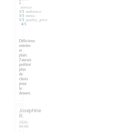
4
service
:
3
/5
ambience
:
3
/5
menu
:
5
/5
quality_price
:
4
/5
Délicieux
entrées
et
plats.
J'aurais
préféré
plus
de
choix
pour
le
dessert.
Josephine
R
2026-
06-06
-