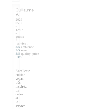
Guillaume
V
2026-
05-30
-
12:15
-
guests
2
service
:
5
/5
ambience
:
5
/5
menu
:
5
/5
quality_price
:
3
/5
Excellente
cuisine
vegan,
très
inspirée.
Le
cadre
et
le
service