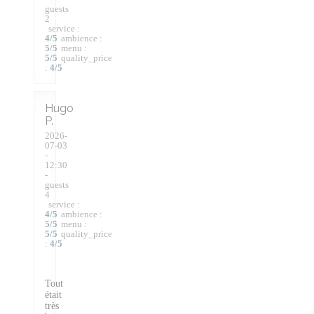
guests
2
service
:
4
/5
ambience
:
5
/5
menu
:
5
/5
quality_price
:
4
/5
Hugo
P
2026-
07-03
-
12:30
-
guests
4
service
:
4
/5
ambience
:
5
/5
menu
:
5
/5
quality_price
:
4
/5
Tout
était
très