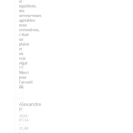
et
équilibrée,
des
serveur•euses
agréables-
nous
reviendrons,
c'était
un
plaisir
et
un
vrai
régal
!!!
Merci
pour
l'accueil
🤗
Alexandre
P
2026-
07-14
-
21:00
-