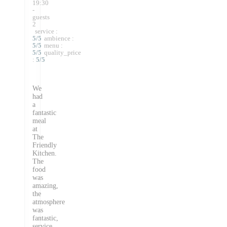
19:30
-
guests
2
service
:
5
/5
ambience
:
5
/5
menu
:
5
/5
quality_price
:
5
/5
We
had
a
fantastic
meal
at
The
Friendly
Kitchen.
The
food
was
amazing,
the
atmosphere
was
fantastic,
service