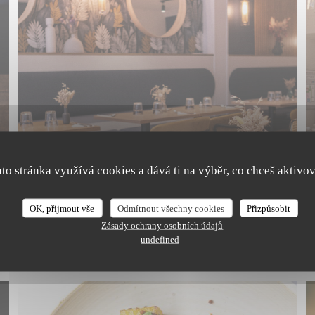
ato stránka využívá cookies a dává ti na výběr, co chceš aktivov
The Friendly Kitchen
OK, přijmout vše
Odmítnout všechny cookies
Přizpůsobit
Zásady ochrany osobních údajů
undefined
NOS CRÉATIONS