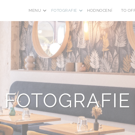
MENU
FOTOGRAFIE
HODNOCENÍ
TO OF
((OTEVŘE
FOTOGRAFIE