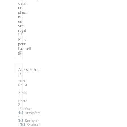
c'était
un
plaisir
et
un
vrai
régal
!!!
Merci
pour
l'accueil
🤗
Alexandre
P
2026-
07-14
-
21:00
-
Hosté
2
Služba
:
4
/5
Atmosféra
:
5
/5
Kuchyně
:
5
/5
Kvalita /