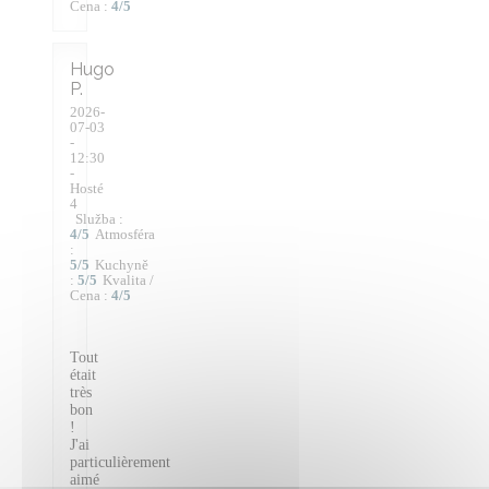
Cena
:
4
/5
Hugo
P
2026-
07-03
-
12:30
-
Hosté
4
Služba
:
4
/5
Atmosféra
:
5
/5
Kuchyně
:
5
/5
Kvalita /
Cena
:
4
/5
Tout
était
très
bon
!
J'ai
particulièrement
aimé