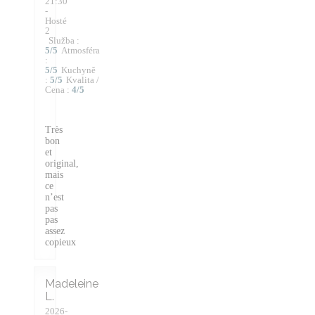
21:30
-
Hosté
2
Služba
:
5
/5
Atmosféra
:
5
/5
Kuchyně
:
5
/5
Kvalita /
Cena
:
4
/5
Très
bon
et
original,
mais
ce
n’est
pas
pas
assez
copieux
Madeleine
L
2026-