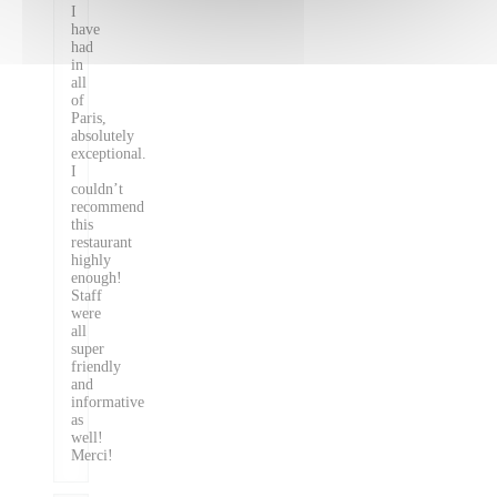
I
have
had
in
all
of
Paris,
absolutely
exceptional.
I
couldn’t
recommend
this
restaurant
highly
enough!
Staff
were
all
super
friendly
and
informative
as
well!
Merci!