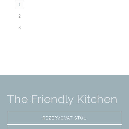
1
2
3
The Friendly Kitchen
REZERVOVAT STŮL