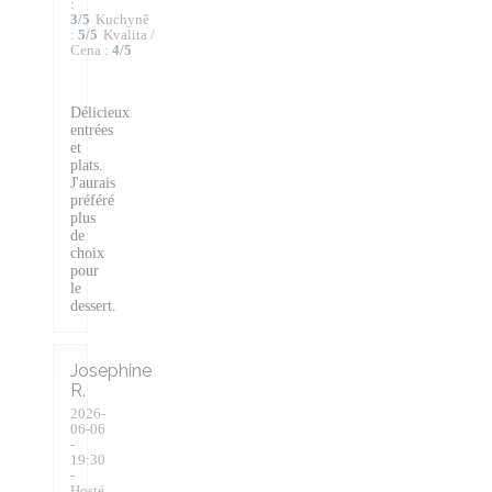
:
3
/5
Kuchyně
:
5
/5
Kvalita /
Cena
:
4
/5
Délicieux
entrées
et
plats.
J'aurais
préféré
plus
de
choix
pour
le
dessert.
Josephine
R
2026-
06-06
-
19:30
-
Hosté