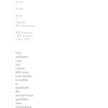
07-18
-
19:00
-
Hosté
2
Služba
:
5
/5
Atmosféra
:
5
/5
Kuchyně
:
5
/5
Kvalita /
Cena
:
5
/5
Une
ambiance
cosy,
une
cuisine
délicieuse,
nourrissante,
travaillée
et
équilibrée,
des
serveur•euses
agréables-
nous
reviendrons,