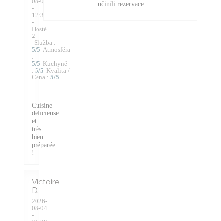
08-07
učinili rezervace
-
12:30
-
Hosté
2
Služba
:
5
/5
Atmosféra
:
5
/5
Kuchyně
:
5
/5
Kvalita /
Cena
:
5
/5
Cuisine
délicieuse
et
très
bien
préparée
!
Victoire
D
2026-
08-04
-