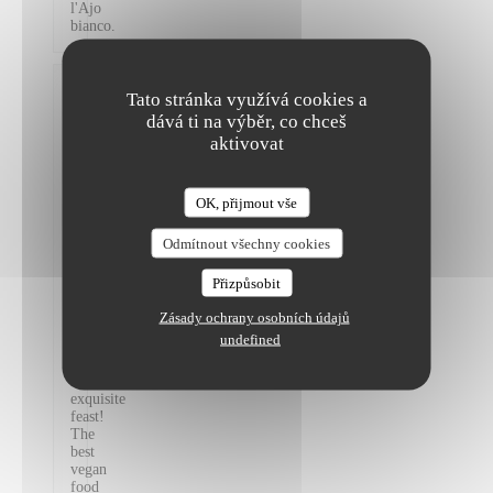
l'Ajo
bianco.
Sarah
Tato stránka využívá cookies a
W
dává ti na výběr, co chceš
2026-
aktivovat
07-11
-
21:00
-
OK, přijmout vše
The Friendly Kitchen
Hosté
1
Služba
:
Odmítnout všechny cookies
5
/5
Atmosféra
:
Přizpůsobit
5
/5
Kuchyně
:
5
/5
Kvalita /
Zásady ochrany osobních údajů
Cena
:
5
/5
undefined
An
exquisite
feast!
The
best
vegan
food