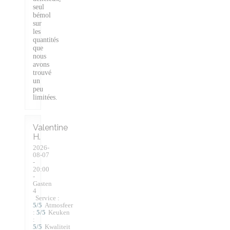
seul
bémol
sur
les
quantités
que
nous
avons
trouvé
un
peu
limitées.
Valentine
H
2026-
08-07
-
20:00
-
Gasten
4
Service
:
5
/5
Atmosfeer
:
5
/5
Keuken
:
5
/5
Kwaliteit