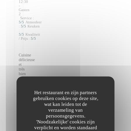
12:30
-
Gasten
2
Service
:
5
/5
Atmosfeer
:
5
/5
Keuken
:
5
/5
Kwaliteit
/ Prijs
:
5
/5
Cuisine
délicieuse
et
très
bien
préparée
!
Het restaurant en zijn partners
gebruiken cookies op deze site,
Victoire
wat kan leiden tot de
D
verzameling van
2026-
persoonsgegevens.
08-04
-
'Noodzakelijke' cookies zijn
21:30
verplicht en worden standaard
-