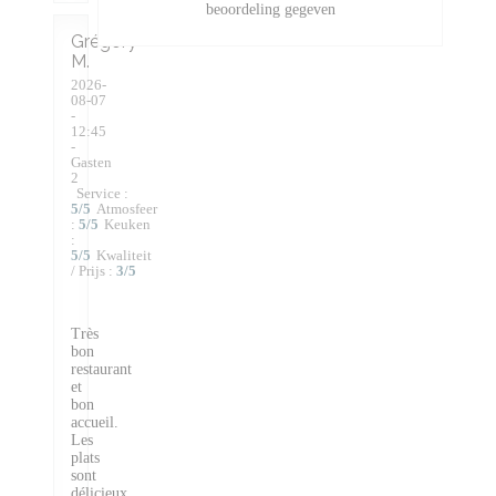
beoordeling gegeven
Grégory
M
2026-
08-07
-
12:45
-
Gasten
2
Service
:
5
/5
Atmosfeer
:
5
/5
Keuken
:
5
/5
Kwaliteit
/ Prijs
:
3
/5
Très
bon
restaurant
et
bon
accueil.
Les
plats
sont
délicieux,