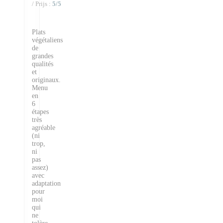
/ Prijs
:
5
/5
Plats
végétaliens
de
grandes
qualités
et
originaux.
Menu
en
6
étapes
très
agréable
(ni
trop,
ni
pas
assez)
avec
adaptation
pour
moi
qui
ne