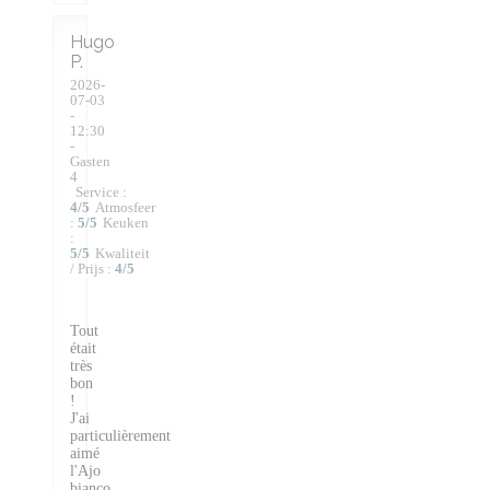
Hugo
P
2026-
07-03
-
12:30
-
Gasten
4
Service
:
4
/5
Atmosfeer
:
5
/5
Keuken
:
5
/5
Kwaliteit
/ Prijs
:
4
/5
Tout
était
très
bon
!
J'ai
particulièrement
aimé
l'Ajo
bianco.