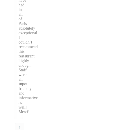
have
had
in
all
of
Paris,
absolutely
exceptional.
I
couldn’t
recommend
this
restaurant
highly
enough!
Staff
were
all
super
friendly
and
informative
as
well!
Merci!
1