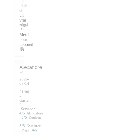
un
plaisir
et
un
vrai
régal
!!!
Merci
pour
l'accueil
🤗
Alexandre
P
2026-
07-14
-
21:00
-
Gasten
2
Service
:
4
/5
Atmosfeer
:
5
/5
Keuken
:
5
/5
Kwaliteit
/ Prijs
:
4
/5