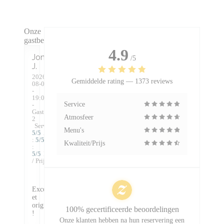
Onze
gastbeoordelingen
4.9
Jonathan
/5
J
2026-
Gemiddelde rating —
1373 reviews
08-08
-
19:00
Service
-
Gasten
Atmosfeer
2
Service
:
Menu's
5
/5
Atmosfeer
:
5
/5
Keuken
Kwaliteit/Prijs
:
5
/5
Kwaliteit
/ Prijs
:
5
/5
Excellent
et
original
100% gecertificeerde beoordelingen
!
Onze klanten hebben na hun reservering een