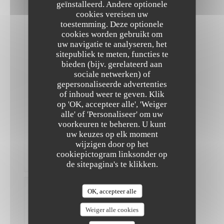
Gasten
geïnstalleerd. Andere optionele
2
cookies vereisen uw
Service
:
toestemming. Deze optionele
5
/5
Atmosfeer
:
5
/5
Keuken
cookies worden gebruikt om
:
uw navigatie te analyseren, het
5
/5
Kwaliteit
/ Prijs
:
4
/5
sitepubliek te meten, functies te
bieden (bijv. gerelateerd aan
sociale netwerken) of
Très
gepersonaliseerde advertenties
bon
The Friendly Kitchen
of inhoud weer te geven. Klik
et
op 'OK, accepteer alle', 'Weiger
original,
mais
alle' of 'Personaliseer' om uw
ce
voorkeuren te beheren. U kunt
n’est
uw keuzes op elk moment
pas
wijzigen door op het
pas
assez
cookiepictogram linksonder op
copieux
de sitepagina's te klikken.
Madeleine
OK, accepteer alle
L
2026-
Weiger alle cookies
07-18
-