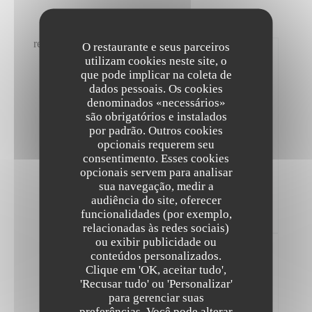
reviews_from_our_clients_following_booking
O restaurante e seus parceiros
utilizam cookies neste site, o
4.9
que pode implicar na coleta de
/5
dados pessoais. Os cookies
denominados «necessários»
Avaliação média —
1375 avaliações
são obrigatórios e instalados
por padrão. Outros cookies
opcionais requerem seu
Apoio
consentimento. Esses cookies
Atmosfera
opcionais servem para analisar
Menus
sua navegação, medir a
audiência do site, oferecer
Qualidade/Preço
funcionalidades (por exemplo,
relacionadas às redes sociais)
ou exibir publicidade ou
conteúdos personalizados.
The Friendly Kitchen
Clique em 'OK, aceitar tudo',
'Recusar tudo' ou 'Personalizar'
Avaliações 100% certificadas
para gerenciar suas
Apenas os clientes que fizeram reservas
preferências. Você pode alterar