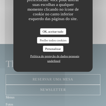
submeteram avaliações
suas escolhas a qualquer
momento clicando no ícone de
cookie no canto inferior
esquerdo das páginas do site.
OK, aceitar tudo
Proíbe todos cookies
Personalizar
Política de proteção de dados pessoais
The Friendly Kitchen
undefined
RESERVAR UMA MESA
NEWSLETTER
Menus
Fotos