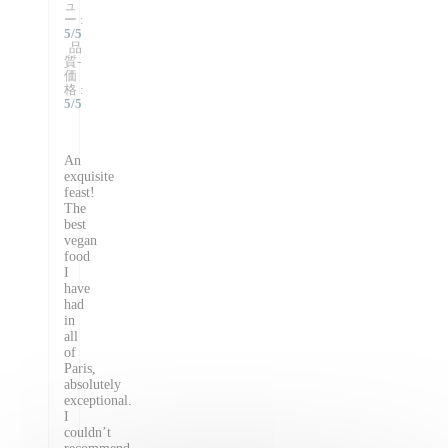
ュ
ー
:
5
/5
品
質-
価
格
:
5
/5
An
exquisite
feast!
The
best
vegan
food
I
have
had
in
all
of
Paris,
absolutely
exceptional.
I
couldn’t