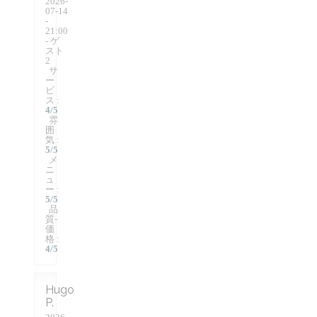
2026-
07-14
-
21:00
- ゲ
スト
2
サ
ー
ビ
ス
:
4
/5
雰
囲
気
:
5
/5
メ
ニ
ュ
ー
:
5
/5
品
質-
価
格
:
4
/5
Hugo
P