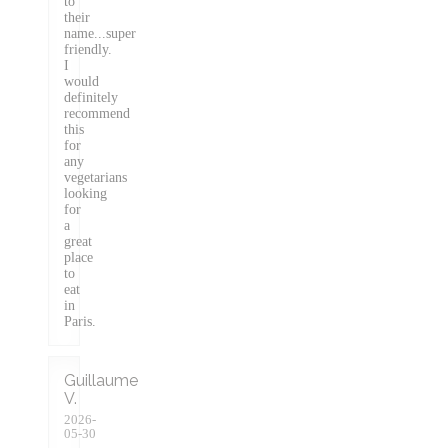
to
their
name...super
friendly.
I
would
definitely
recommend
this
for
any
vegetarians
looking
for
a
great
place
to
eat
in
Paris.
Guillaume
V
2026-
05-30
-