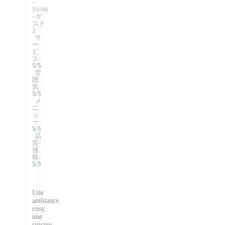
-
19:00
- ゲ
スト
2
サ
ー
ビ
ス
:
5
/5
雰
囲
気
:
5
/5
メ
ニ
ュ
ー
:
5
/5
品
質-
価
格
:
5
/5
Une
ambiance
cosy,
une
cuisine