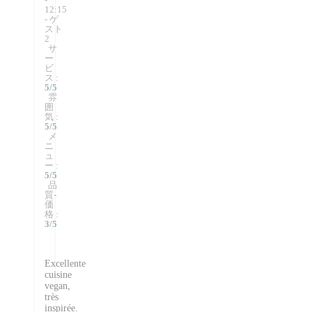
12:15
- ゲ
スト
2
サ
ー
ビ
ス
:
5
/5
雰
囲
気
:
5
/5
メ
ニ
ュ
ー
:
5
/5
品
質-
価
格
:
3
/5
Excellente
cuisine
vegan,
très
inspirée.