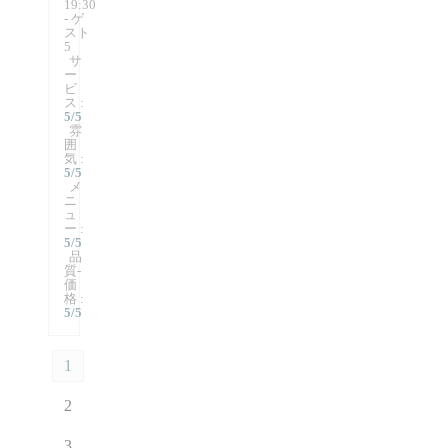
19:30
- ゲ
スト
5
サ
ー
ビ
ス
:
5
/5
雰
囲
気
:
5
/5
メ
ニ
ュ
ー
:
5
/5
品
質-
価
格
:
5
/5
1
2
3