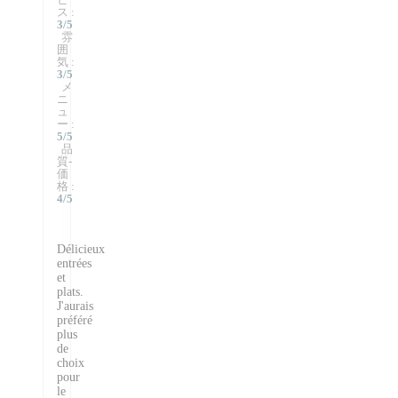
ス
:
3
/5
雰
囲
気
:
3
/5
メ
ニ
ュ
ー
:
5
/5
品
質-
価
格
:
4
/5
Délicieux
entrées
et
plats.
J'aurais
préféré
plus
de
choix
pour
le