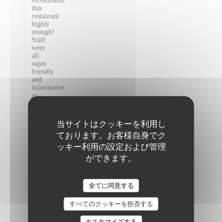
recommend
this
restaurant
highly
enough!
Staff
were
all
super
friendly
and
informative
as
well!
Merci!
当サイトはクッキーを利用し
ております。お客様自身でク
Virginie
ッキー利用の設定および管理
F
ができます。
2026-
07-08
-
20:00
The Friendly Kitchen
全てに同意する
- ゲ
スト
2
すべてのクッキーを拒否する
サ
ー
カスタマイズする