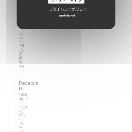
ビ
ス
:
4
/5
プライバシーポリシー
雰
undefined
囲
気
:
3
/5
メ
ニ
ュ
ー
:
4
/5
品
質-
価
格
:
4
/5
Rebecca
B
2026-
06-19
-
12:30
- ゲ
スト
4
サ
ー
ビ