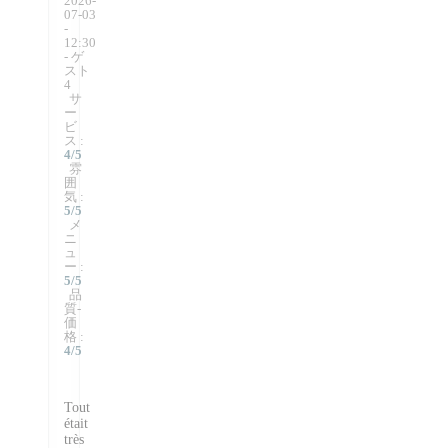
2026-
07-03
-
12:30
- ゲ
スト
4
サ
ー
ビ
ス
:
4
/5
雰
囲
気
:
5
/5
メ
ニ
ュ
ー
:
5
/5
品
質-
価
格
:
4
/5
Tout
était
très