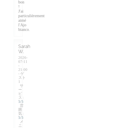
bon
!
J'ai
particulièrement
aimé
l'Ajo
bianco.
Sarah
W
2026-
07-11
-
21:00
- ゲ
スト
1
サ
ー
ビ
ス
:
5
/5
雰
囲
気
:
5
/5
メ
ニ