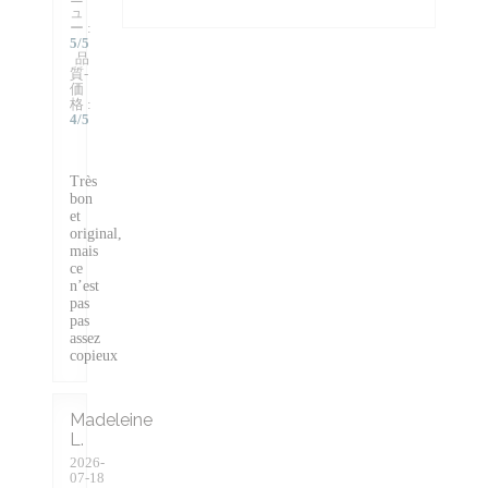
ュ
ー
:
5
/5
品
質-
価
格
:
4
/5
Très
bon
et
original,
mais
ce
n’est
pas
pas
assez
copieux
Madeleine
L
2026-
07-18