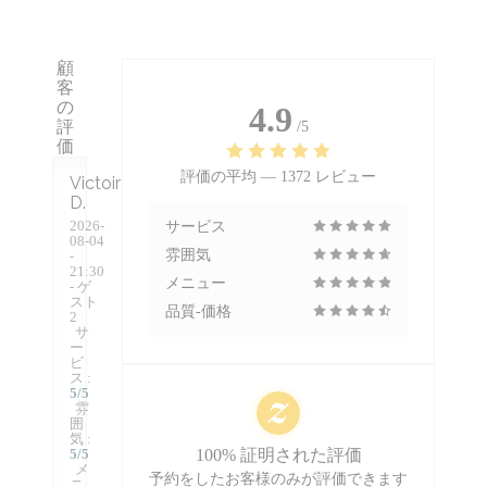
顧
客
の
4.9
評
/5
価
評価の平均 —
1372 レビュー
Victoire
D
2026-
サービス
08-04
雰囲気
-
21:30
メニュー
- ゲ
スト
品質-価格
2
サ
ー
ビ
ス
:
5
/5
雰
囲
気
:
5
/5
100% 証明された評価
メ
予約をしたお客様のみが評価できます
ニ