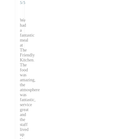
5
/5
We
had
a
fantastic
meal
at
The
Friendly
Kitchen.
The
food
was
amazing,
the
atmosphere
was
fantastic,
service
great
and
the
staff
lived
up