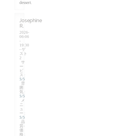
dessert.
Josephine
R
2026-
06-06
-
19:30
- ゲ
スト
2
サ
ー
ビ
ス
:
5
/5
雰
囲
気
:
5
/5
メ
ニ
ュ
ー
:
5
/5
品
質-
価
格
: