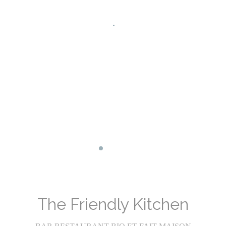
Facebook ((abre en una nueva ventan
Instagram ((abre en una nueva ve
The Friendly Kitchen