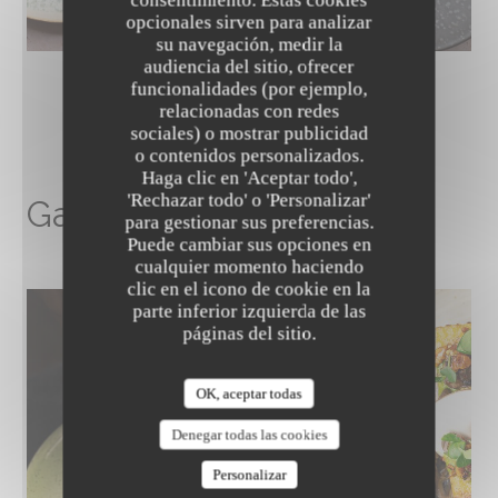
opcionales sirven para analizar
su navegación, medir la
audiencia del sitio, ofrecer
funcionalidades (por ejemplo,
relacionadas con redes
sociales) o mostrar publicidad
o contenidos personalizados.
The Friendly Kitchen
Haga clic en 'Aceptar todo',
'Rechazar todo' o 'Personalizar'
Galería de imágenes
para gestionar sus preferencias.
Puede cambiar sus opciones en
cualquier momento haciendo
clic en el icono de cookie en la
parte inferior izquierda de las
páginas del sitio.
OK, aceptar todas
Denegar todas las cookies
Personalizar