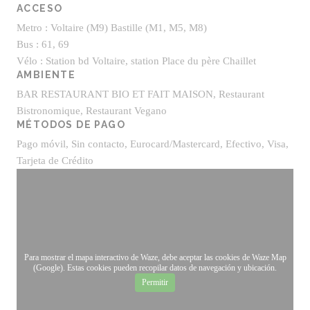
ACCESO
Metro : Voltaire (M9) Bastille (M1, M5, M8)
Bus : 61, 69
Vélo : Station bd Voltaire, station Place du père Chaillet
AMBIENTE
BAR RESTAURANT BIO ET FAIT MAISON, Restaurant
Bistronomique, Restaurant Vegano
MÉTODOS DE PAGO
Pago móvil, Sin contacto, Eurocard/Mastercard, Efectivo, Visa,
Tarjeta de Crédito
Para mostrar el mapa interactivo de Waze, debe aceptar las cookies de Waze Map
(Google). Estas cookies pueden recopilar datos de navegación y ubicación.
Permitir