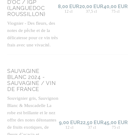
D’OC / IGP
8,00 EUR
20,00 EUR
40,00 EUR
(LANGUEDOC
12 cl
37,5 cl
75 cl
ROUSSILLON)
Viognier - Des fleurs, des
notes de pêche et de la
délicatesse pour ce vin très
frais avec une vivacité.
SAUVAGINE
BLANC 2024 -
SAUVAGINE / VIN
DE FRANCE
Souvignier gris, Sauvignon
Blanc & Muscadelle La
robe est brillante et le nez
offre des notes détonantes
9,00 EUR
22,50 EUR
45,00 EUR
de fruits exotiques, de
12 cl
37 cl
75 cl
fleurs d’acacia et