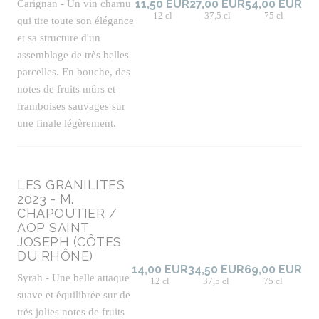
Carignan - Un vin charnu
11,50 EUR
27,00 EUR
54,00 EUR
12 cl
37,5 cl
75 cl
qui tire toute son élégance
et sa structure d'un
assemblage de très belles
parcelles. En bouche, des
notes de fruits mûrs et
framboises sauvages sur
une finale légèrement.
LES GRANILITES
2023 - M.
CHAPOUTIER /
AOP SAINT
JOSEPH (CÔTES
DU RHÔNE)
14,00 EUR
34,50 EUR
69,00 EUR
Syrah - Une belle attaque
12 cl
37,5 cl
75 cl
suave et équilibrée sur de
très jolies notes de fruits