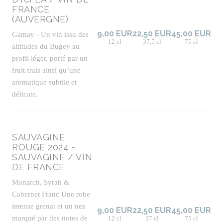
FRANCE
(AUVERGNE)
9,00 EUR
22,50 EUR
45,00 EUR
Gamay - Un vin issu des
12 cl
37,5 cl
75 cl
altitudes du Bugey au
profil léger, porté par un
fruit frais ainsi qu’une
aromatique subtile et
délicate.
SAUVAGINE
ROUGE 2024 -
SAUVAGINE / VIN
DE FRANCE
Monarch, Syrah &
Cabernet Franc Une robe
intense grenat et un nez
9,00 EUR
22,50 EUR
45,00 EUR
marqué par des notes de
12 cl
37 cl
75 cl