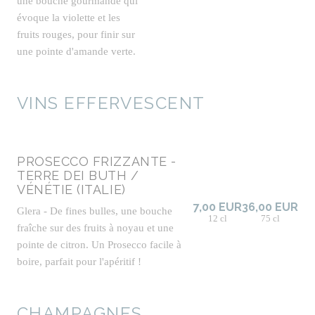
une bouche gourmande qui
évoque la violette et les
fruits rouges, pour finir sur
une pointe d'amande verte.
VINS EFFERVESCENT
PROSECCO FRIZZANTE -
TERRE DEI BUTH /
VÉNÉTIE (ITALIE)
7,00 EUR
36,00 EUR
Glera - De fines bulles, une bouche
12 cl
75 cl
fraîche sur des fruits à noyau et une
pointe de citron. Un Prosecco facile à
boire, parfait pour l'apéritif !
CHAMPAGNES