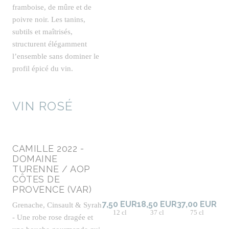
framboise, de mûre et de
poivre noir. Les tanins,
subtils et maîtrisés,
structurent élégamment
l’ensemble sans dominer le
profil épicé du vin.
VIN ROSÉ
CAMILLE 2022 -
DOMAINE
TURENNE / AOP
CÔTES DE
PROVENCE (VAR)
7,50 EUR
18,50 EUR
37,00 EUR
Grenache, Cinsault & Syrah
12 cl
37 cl
75 cl
- Une robe rose dragée et