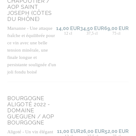
CHAPOUTIER /
AOP SAINT
JOSEPH (CÔTES
DU RHÔNE)
Marsanne - Une attaque
14,00 EUR
34,50 EUR
69,00 EUR
12 cl
37,5 cl
75 cl
fraîche et équilibrée pour
ce vin avec une belle
tension minérale, une
finale longue et
persistante soulignée d'un
joli fondu boisé
BOURGOGNE
ALIGOTÉ 2022 -
DOMAINE
GUEGUEN / AOP
BOURGOGNE
11,00 EUR
26,00 EUR
52,00 EUR
Aligoté - Un vin élégant