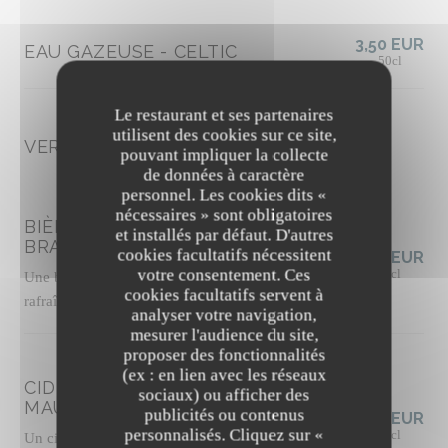
3,50 EUR
EAU GAZEUSE - CELTIC
50cl
Le restaurant et ses partenaires
utilisent des cookies sur ce site,
VERSIONS 0%
pouvant impliquer la collecte
de données à caractère
personnel. Les cookies dits «
nécessaires » sont obligatoires
BIÈRE SANS ALCOOL - LA
et installés par défaut. D'autres
BRASSERIE PARALLELE
cookies facultatifs nécessitent
6,50 EUR
votre consentement. Ces
33cl
Une bière de type Pale Ale, équilibrée et
cookies facultatifs servent à
rafraîchissante
analyser votre navigation,
mesurer l'audience du site,
proposer des fonctionnalités
(ex : en lien avec les réseaux
CIDRE BRUT 0% LA SOURCE -
sociaux) ou afficher des
MAURET
publicités ou contenus
6,50 EUR
personnalisés. Cliquez sur «
33cl
Un cidre brut aux fines bulles et au fruité sec,
The Friendly Kitchen