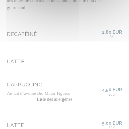
des notes de chocolat et de caramel, un café doux et
gourmand
2,80 EUR
DÉCAFÉINÉ
3cl
LATTE
CAPPUCCINO
4,50 EUR
Au lait d’avoine Bio Minor Figures
20cl
Liste des allergènes
5,00 EUR
LATTE
30cl