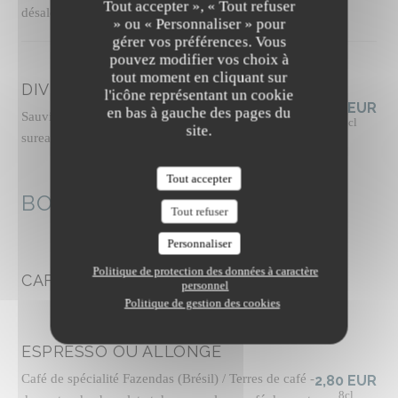
Tout accepter », « Tout refuser
désalcoolisé
» ou « Personnaliser » pour
gérer vos préférences. Vous
pouvez modifier vos choix à
tout moment en cliquant sur
DIVIN EFFERVESCENT 0%
l'icône représentant un cookie
7,00 EUR
en bas à gauche des pages du
Sauvignon blanc désalcoolisé à fines bulles, notes de
12cl
site.
sureau et pêche blanche
Tout accepter
BOISSONS CHAUDES
Tout refuser
Personnaliser
Politique de protection des données à caractère
CAFÉINÉS
personnel
Politique de gestion des cookies
ESPRESSO OU ALLONGÉ
Café de spécialité Fazendas (Brésil) / Terres de café -
2,80 EUR
8cl