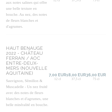
12 cl
37,5 cl
75 cl
aux notes salines qui offre
une belle texture en
bouche. Au nez, des notes
de fleurs blanches et
d'agrumes.
HAUT BENAUGE
2022 - CHÂTEAU
FERRAN / AOC
ENTRE-DEUX-
MERS (NOUVELLE
AQUITAINE)
7,00 EUR
18,00 EUR
36,00 EUR
12 cl
37,5 cl
75 cl
Sauvignon, Sémillon &
Muscadelle - Un nez fruité
avec des notes de fleurs
blanches et d'agrumes, une
belle minéralité en bouche.