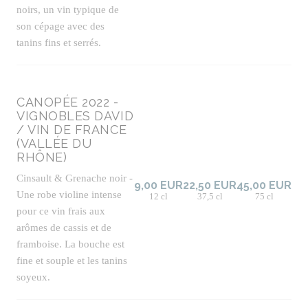
noirs, un vin typique de
son cépage avec des
tanins fins et serrés.
CANOPÉE 2022 -
VIGNOBLES DAVID
/ VIN DE FRANCE
(VALLÉE DU
RHÔNE)
Cinsault & Grenache noir -
9,00 EUR
22,50 EUR
45,00 EUR
Une robe violine intense
12 cl
37,5 cl
75 cl
pour ce vin frais aux
arômes de cassis et de
framboise. La bouche est
fine et souple et les tanins
soyeux.