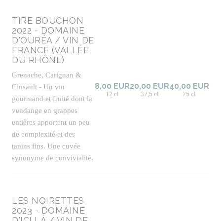
TIRE BOUCHON
2022 - DOMAINE
D'OURÉA / VIN DE
FRANCE (VALLÉE
DU RHÔNE)
Grenache, Carignan &
8,00 EUR
20,00 EUR
40,00 EUR
Cinsault - Un vin
12 cl
37,5 cl
75 cl
gourmand et fruité dont la
vendange en grappes
entières apportent un peu
de complexité et des
tanins fins. Une cuvée
synonyme de convivialité.
LES NOIRETTES
2023 - DOMAINE
D'ICI LÀ / VIN DE