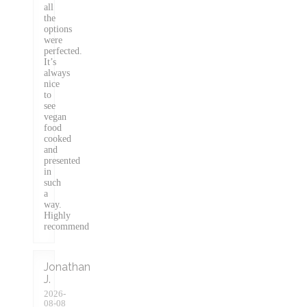
all
the
options
were
perfected.
It’s
always
nice
to
see
vegan
food
cooked
and
presented
in
such
a
way.
Highly
recommend
Jonathan
J
2026-
08-08