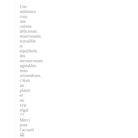
Une
ambiance
cosy,
une
cuisine
délicieuse,
nourrissante,
travaillée
et
équilibrée,
des
serveur•euses
agréables-
nous
reviendrons,
c'était
un
plaisir
et
un
vrai
régal
!!!
Merci
pour
l'accueil
🤗