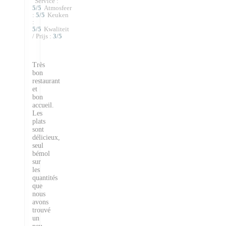
Service
:
5
/5
Atmosfeer
:
5
/5
Keuken
:
5
/5
Kwaliteit
/ Prijs
:
3
/5
Très
bon
restaurant
et
bon
accueil.
Les
plats
sont
délicieux,
seul
bémol
sur
les
quantités
que
nous
avons
trouvé
un