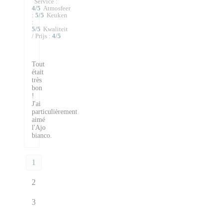
Service
:
4
/5
Atmosfeer
:
5
/5
Keuken
:
5
/5
Kwaliteit
/ Prijs
:
4
/5
Tout
était
très
bon
!
J'ai
particulièrement
aimé
l'Ajo
bianco.
1
2
3