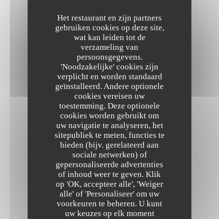
Menu
en
Het restaurant en zijn partners
6
étapes
gebruiken cookies op deze site,
très
wat kan leiden tot de
agréable
verzameling van
(ni
persoonsgegevens.
trop,
ni
'Noodzakelijke' cookies zijn
pas
verplicht en worden standaard
assez)
geïnstalleerd. Andere optionele
avec
cookies vereisen uw
adaptation
pour
toestemming. Deze optionele
moi
cookies worden gebruikt om
qui
uw navigatie te analyseren, het
ne
sitepubliek te meten, functies te
tolère
pas
bieden (bijv. gerelateerd aan
le
sociale netwerken) of
poivron.
gepersonaliseerde advertenties
The Friendly Kitchen
of inhoud weer te geven. Klik
op 'OK, accepteer alle', 'Weiger
Tiphaine
alle' of 'Personaliseer' om uw
L
voorkeuren te beheren. U kunt
2026-
uw keuzes op elk moment
08-07