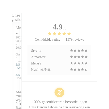
Onze
gastbeoordelingen
4.9
Mark
/5
D
2026-
Gemiddelde rating —
1379 reviews
08-06
-
20:00
Service
-
Gasten
Atmosfeer
2
Service
:
Menu's
5
/5
Atmosfeer
:
5
/5
Keuken
Kwaliteit/Prijs
:
5
/5
Kwaliteit
/ Prijs
:
5
/5
Absolutely
fabulous
vegan
100% gecertificeerde beoordelingen
food.
Onze klanten hebben na hun reservering een
Beautifully