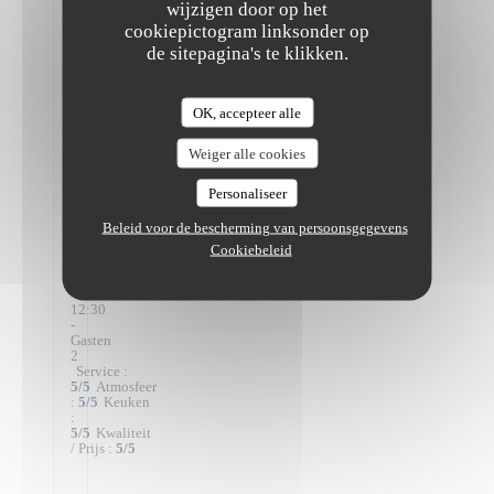
-
wijzigen door op het
13:30
cookiepictogram linksonder op
-
Gasten
de sitepagina's te klikken.
2
Service
:
5
/5
Atmosfeer
:
5
/5
Keuken
OK, accepteer alle
:
5
/5
Kwaliteit
Weiger alle cookies
/ Prijs
:
5
/5
Personaliseer
Sylvie
Beleid voor de bescherming van persoonsgegevens
C
Cookiebeleid
2026-
08-07
-
12:30
-
Gasten
2
Service
:
5
/5
Atmosfeer
:
5
/5
Keuken
:
5
/5
Kwaliteit
/ Prijs
:
5
/5