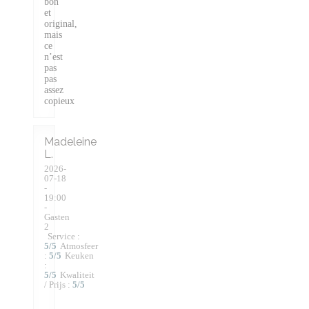
bon
et
original,
mais
ce
n’est
pas
pas
assez
copieux
Madeleine
L
2026-
07-18
-
19:00
-
Gasten
2
Service
:
5
/5
Atmosfeer
:
5
/5
Keuken
:
5
/5
Kwaliteit
/ Prijs
:
5
/5