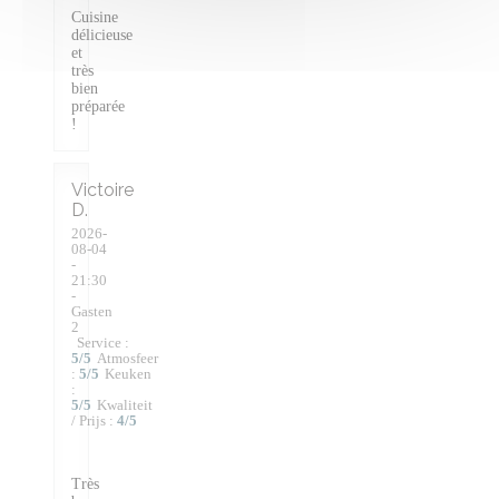
Cuisine
délicieuse
et
très
bien
préparée
!
Victoire
D
2026-
08-04
-
21:30
-
Gasten
2
Service
:
5
/5
Atmosfeer
:
5
/5
Keuken
:
5
/5
Kwaliteit
/ Prijs
:
4
/5
Très