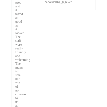
beoordeling gegeven
presented
and
it
tasted
as
good
as
it
looked.
The
staff
were
really
friendly
and
welcoming.
The
menu
is
small
but
was
of
no
concern
to
us
as