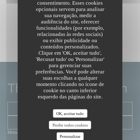
consentimento. Esses cookies
opcionais servem para analisar
sua navegação, medir a
audiência do site, oferecer
funcionalidades (por exemplo,
relacionadas às redes sociais)
ou exibir publicidade ou
conteúdos personalizados.
The Friendly Kitchen
Clique em 'OK, aceitar tudo',
'Recusar tudo' ou 'Personalizar'
para gerenciar suas
preferências. Você pode alterar
suas escolhas a qualquer
The Friendly Kitchen
momento clicando no ícone de
cookie no canto inferior
esquerdo das páginas do site.
RESERVAR UMA MESA
OK, aceitar tudo
NEWSLETTER
Proíbe todos cookies
Menus
Personalizar