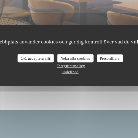
bbplats använder cookies och ger dig kontroll över vad du vill
The Friendly Kitchen
OK, acceptera allt
Neka alla cookies
Personifiera
Integritetspolicy
undefined