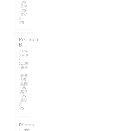
:
3
/5
菜单
:
4
/5
质价
比
:
4
/5
Rebecca
B
2026-
06-19
-
12:30
- 来宾
4
服务
:
3
/5
氛围
:
3
/5
菜单
:
5
/5
质价
比
:
4
/5
Délicieux
entrées