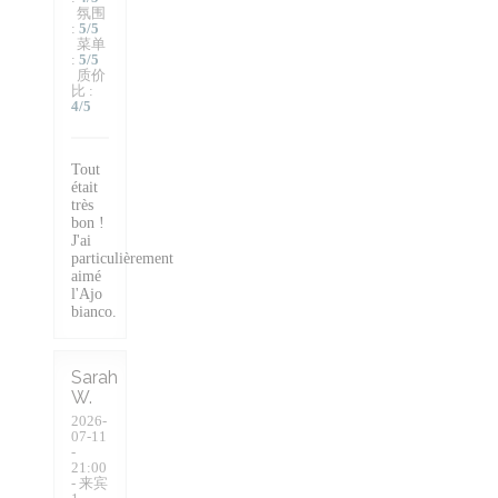
氛围
:
5
/5
菜单
:
5
/5
质价
比
:
4
/5
Tout
était
très
bon !
J'ai
particulièrement
aimé
l'Ajo
bianco.
Sarah
W
2026-
07-11
-
21:00
- 来宾