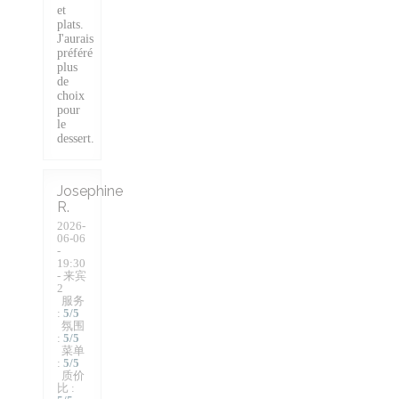
et
plats.
J'aurais
préféré
plus
de
choix
pour
le
dessert.
Josephine
R
2026-
06-06
-
19:30
- 来宾
2
服务
:
5
/5
氛围
:
5
/5
菜单
:
5
/5
质价
比
: