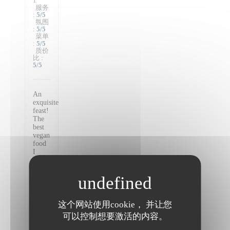
1
服务
:
5
/5
氛围
:
5
/5
菜单
:
5
/5
质价
比
:
5
/5
An
exquisite
feast!
The
best
vegan
food
I
have
had
in all
of
Paris,
absolutely
这个网站使用cookie， 并让您
exceptional.
可以控制想要激活的内容。
I
couldn’t