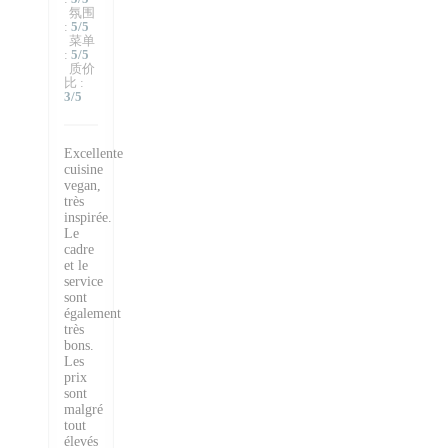
氛围
:
5
/5
菜单
:
5
/5
质价
比
:
3
/5
Excellente
cuisine
vegan,
très
inspirée.
Le
cadre
et le
service
sont
également
très
bons.
Les
prix
sont
malgré
tout
élevés