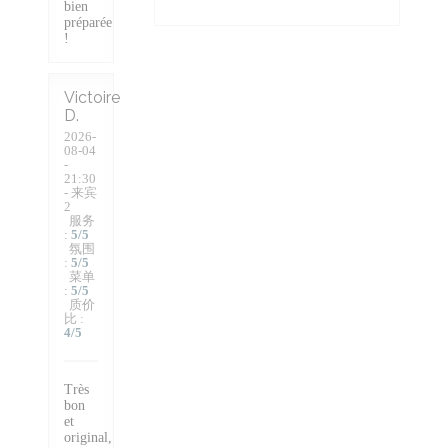
bien
préparée
!
Victoire
D
2026-
08-04
-
21:30
- 来宾
2
服务
:
5
/5
氛围
:
5
/5
菜单
:
5
/5
质价
比
:
4
/5
Très
bon
et
original,