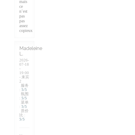
mais
ce
n’est
pas
pas
assez
copieux
Madeleine
L
2026-
07-18
-
19:00
- 来宾
2
服务
:
5
/5
氛围
:
5
/5
菜单
:
5
/5
质价
比
:
5
/5