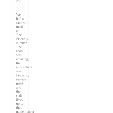
5
/5
We
had a
fantastic
meal
at
The
Friendly
Kitchen.
The
food
was
amazing,
the
atmosphere
was
fantastic,
service
great
and
the
staff
lived
up to
their
name...super