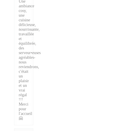
Une
ambiance
cosy,
une
cuisine
délicieuse,
nourrissante,
travaillée
et
équilibrée,
des
serveur•euses
agréables-
nous
reviendrons,
c'était
un
plaisir
et un
vrai
régal
!!!
Merci
pour
l'accueil
🤗