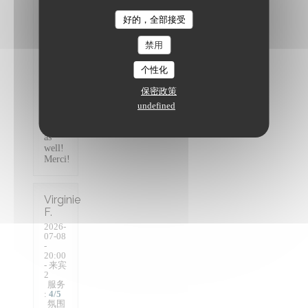
recommend
The Friendly Kitchen
this
好的，全部接受
restaurant
highly
禁用
enough!
Staff
个性化
were
all
保密政策
super
friendly
undefined
and
informative
as
well!
Merci!
Virginie
F
2026-
07-08
-
20:00
- 来宾
2
服务
:
4
/5
氛围