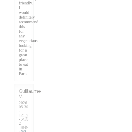
friendly.
I
would
definitely
recommend
this
for
any
vegetarians
looking
for a
great
place
to eat
in
Paris.
Guillaume
V
2026-
05-30
-
12:15
- 来宾
2
服务
:
5
/5