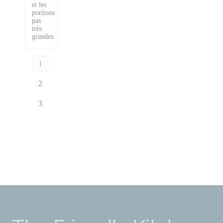
et les
portions
pas
très
grandes.
1
2
3