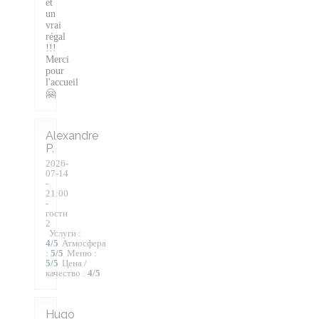
et
un
vrai
régal
!!!
Merci
pour
l'accueil
🤗
Alexandre
P
2026-
07-14
-
21:00
-
гости
2
Услуги
:
4
/5
Атмосфера
:
5
/5
Меню
:
5
/5
Цена /
качество
:
4
/5
Hugo