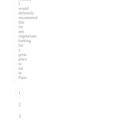
I
would
definitely
recommend
this
for
any
vegetarians
looking
for
a
great
place
to
eat
in
Paris.
1
2
3