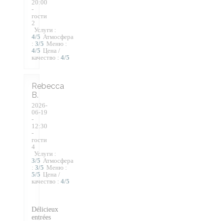
20:00
-
гости
2
Услуги
:
4
/5
Атмосфера
:
3
/5
Меню
:
4
/5
Цена /
качество
:
4
/5
Rebecca
B
2026-
06-19
-
12:30
-
гости
4
Услуги
:
3
/5
Атмосфера
:
3
/5
Меню
:
5
/5
Цена /
качество
:
4
/5
Délicieux
entrées