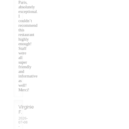
Paris,
absolutely
exceptional.
I
couldn’t
recommend
this
restaurant
highly
enough!
Staff
were
all
super
friendly
and
informative
as
well!
Merci!
Virginie
F
2026-
07-08
-