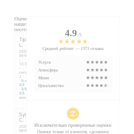
Оценки
наших
посетителей
4.9
/5
Tiphaine
L
Средний рейтинг —
1373 отзывы
2026-
08-07
-
Услуги
13:30
-
Атмосфера
гости
2
Меню
Услуги
:
5
/5
Атмосфера
Цена/качество
:
5
/5
Меню
:
5
/5
Цена /
качество
:
5
/5
Sylvie
C
Исключительно проверенные оценки
2026-
08-07
Оценки только от клиентов, сделавших