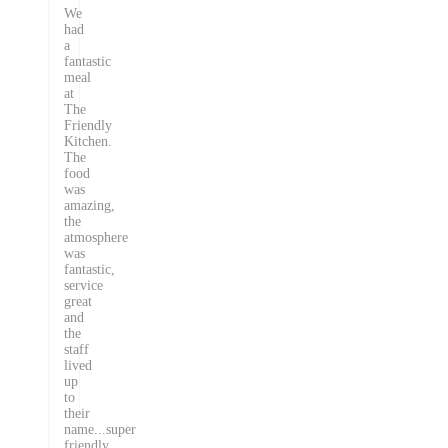
We
had
a
fantastic
meal
at
The
Friendly
Kitchen.
The
food
was
amazing,
the
atmosphere
was
fantastic,
service
great
and
the
staff
lived
up
to
their
name...super
friendly.