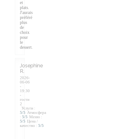
et
plats.
J'aurais
préféré
plus
de
choix
pour
le
dessert.
Josephine
R
2026-
06-06
-
19:30
-
гости
2
Услуги
:
5
/5
Атмосфера
:
5
/5
Меню
:
5
/5
Цена /
качество
:
5
/5