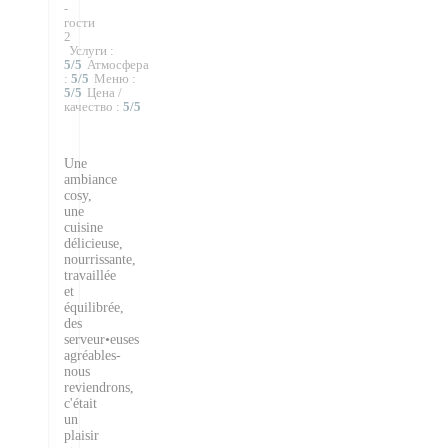
-
гости
2
Услуги
:
5
/5
Атмосфера
:
5
/5
Меню
:
5
/5
Цена /
качество
:
5
/5
Une
ambiance
cosy,
une
cuisine
délicieuse,
nourrissante,
travaillée
et
équilibrée,
des
serveur•euses
agréables-
nous
reviendrons,
c'était
un
plaisir