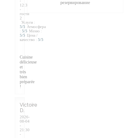
-
резервирование
12:30
-
гости
2
Услуги
:
5
/5
Атмосфера
:
5
/5
Меню
:
5
/5
Цена /
качество
:
5
/5
Cuisine
délicieuse
et
très
bien
préparée
!
Victoire
D
2026-
08-04
-
21:30
-