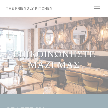
Πίνακας διαχείρισης "Μπισκότων" (Cookies)
THE FRIENDLY KITCHEN
ΕΠΙΚΟΙΝΩΝΉΣΤΕ
ΜΑΖΊ ΜΑΣ