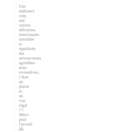
Une
ambiance
cosy,
une
cuisine
délicieuse,
nourrissante,
travaillée
et
équilibrée,
des
serveur•euses
agréables-
nous
reviendrons,
c'était
un
plaisir
et
un
vrai
régal
!!!
Merci
pour
l'accueil
🤗