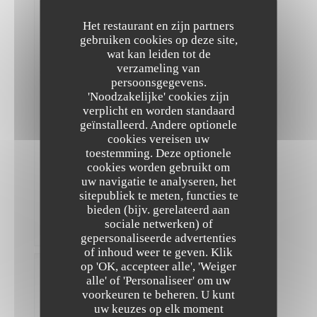
Menu
en
Het restaurant en zijn partners
6
étapes
gebruiken cookies op deze site,
très
wat kan leiden tot de
agréable
verzameling van
(ni
persoonsgegevens.
trop,
ni
'Noodzakelijke' cookies zijn
pas
verplicht en worden standaard
assez)
geïnstalleerd. Andere optionele
avec
cookies vereisen uw
adaptation
pour
toestemming. Deze optionele
moi
cookies worden gebruikt om
qui
uw navigatie te analyseren, het
ne
sitepubliek te meten, functies te
tolère
pas
bieden (bijv. gerelateerd aan
le
sociale netwerken) of
poivron.
gepersonaliseerde advertenties
The Friendly Kitchen
of inhoud weer te geven. Klik
op 'OK, accepteer alle', 'Weiger
Tiphaine
alle' of 'Personaliseer' om uw
L
voorkeuren te beheren. U kunt
2026-
uw keuzes op elk moment
08-07