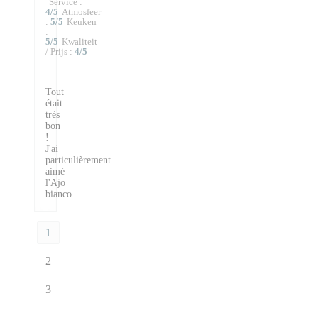
Service
:
4
/5
Atmosfeer
:
5
/5
Keuken
:
5
/5
Kwaliteit
/ Prijs
:
4
/5
Tout
était
très
bon
!
J'ai
particulièrement
aimé
l'Ajo
bianco.
1
2
3