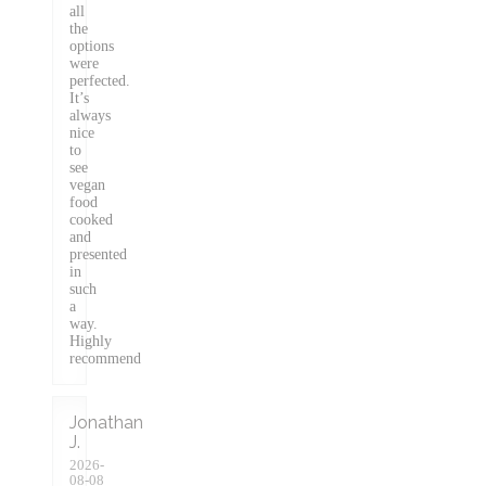
all
the
options
were
perfected.
It’s
always
nice
to
see
vegan
food
cooked
and
presented
in
such
a
way.
Highly
recommend
Jonathan
J
2026-
08-08