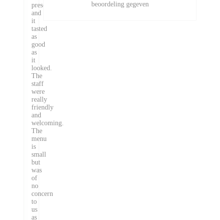
beoordeling gegeven
presented
and
it
tasted
as
good
as
it
looked.
The
staff
were
really
friendly
and
welcoming.
The
menu
is
small
but
was
of
no
concern
to
us
as