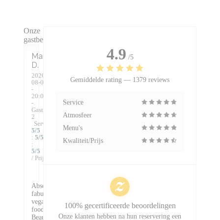
Onze
gastbeoordelingen
4.9
Mark
/5
D
2026-
Gemiddelde rating —
1379 reviews
08-06
-
20:00
Service
-
Gasten
Atmosfeer
2
Service
:
Menu's
5
/5
Atmosfeer
:
5
/5
Keuken
Kwaliteit/Prijs
:
5
/5
Kwaliteit
/ Prijs
:
5
/5
Absolutely
fabulous
vegan
100% gecertificeerde beoordelingen
food.
Onze klanten hebben na hun reservering een
Beautifully