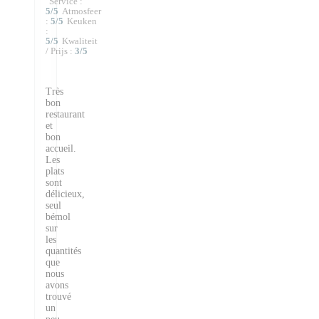
Service
:
5
/5
Atmosfeer
:
5
/5
Keuken
:
5
/5
Kwaliteit
/ Prijs
:
3
/5
Très
bon
restaurant
et
bon
accueil.
Les
plats
sont
délicieux,
seul
bémol
sur
les
quantités
que
nous
avons
trouvé
un