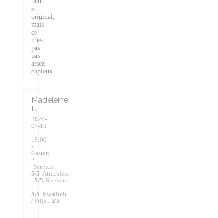
bon
et
original,
mais
ce
n’est
pas
pas
assez
copieux
Madeleine
L
2026-
07-18
-
19:00
-
Gasten
2
Service
:
5
/5
Atmosfeer
:
5
/5
Keuken
:
5
/5
Kwaliteit
/ Prijs
:
5
/5