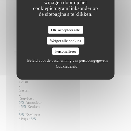
-
wijzigen door op het
13:30
cookiepictogram linksonder op
-
Gasten
de sitepagina's te klikken.
2
Service
:
5
/5
Atmosfeer
:
5
/5
Keuken
OK, accepteer alle
:
5
/5
Kwaliteit
Weiger alle cookies
/ Prijs
:
5
/5
Personaliseer
Sylvie
Beleid voor de bescherming van persoonsgegevens
C
Cookiebeleid
2026-
08-07
-
12:30
-
Gasten
2
Service
:
5
/5
Atmosfeer
:
5
/5
Keuken
:
5
/5
Kwaliteit
/ Prijs
:
5
/5