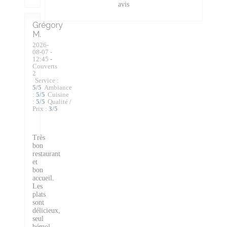
avis
Grégory
M
2026-
08-07
-
12:45 -
Couverts
2
Service
:
5
/5
Ambiance
:
5
/5
Cuisine
:
5
/5
Qualité /
Prix
:
3
/5
Très
bon
restaurant
et
bon
accueil.
Les
plats
sont
délicieux,
seul
bémol