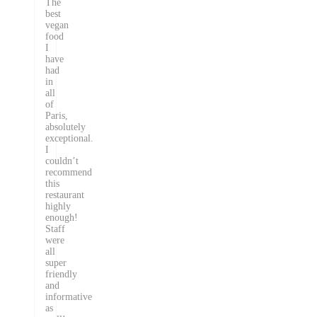
The
best
vegan
food
I
have
had
in
all
of
Paris,
absolutely
exceptional.
I
couldn’t
recommend
this
restaurant
highly
enough!
Staff
were
all
super
friendly
and
informative
as