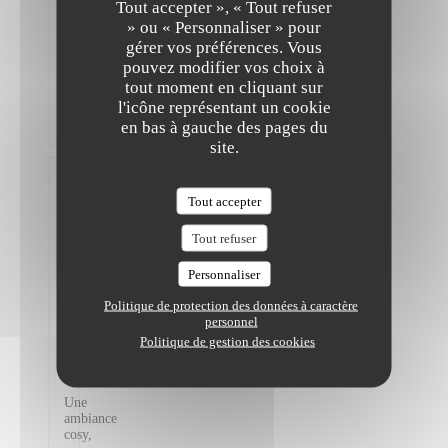
Tout accepter », « Tout refuser
original,
» ou « Personnaliser » pour
mais
ce
gérer vos préférences. Vous
n’est
pouvez modifier vos choix à
pas
tout moment en cliquant sur
pas
l'icône représentant un cookie
assez
copieux
en bas à gauche des pages du
site.
Madeleine
L
Tout accepter
2026-
07-18
-
Tout refuser
19:00 -
Couverts
Personnaliser
2
Service
:
5
/5
Ambiance
Politique de protection des données à caractère
:
5
/5
Cuisine
personnel
:
5
/5
Qualité /
Politique de gestion des cookies
Prix
:
5
/5
Une
ambiance
cosy,