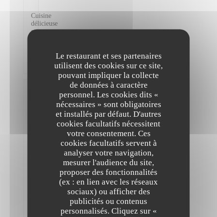
Cuisine
délicieuse
et
très
bien
préparée
Le restaurant et ses partenaires
!
utilisent des cookies sur ce site,
pouvant impliquer la collecte
de données à caractère
Victoire
personnel. Les cookies dits «
D
nécessaires » sont obligatoires
2026-
et installés par défaut. D'autres
08-04
-
cookies facultatifs nécessitent
21:30 -
Couverts
votre consentement. Ces
2
cookies facultatifs servent à
Service
:
5
/5
Ambiance
analyser votre navigation,
:
5
/5
Cuisine
mesurer l'audience du site,
:
5
/5
Qualité /
Prix
:
4
/5
proposer des fonctionnalités
(ex : en lien avec les réseaux
sociaux) ou afficher des
Très
publicités ou contenus
bon
personnalisés. Cliquez sur «
et
The Friendly Kitchen