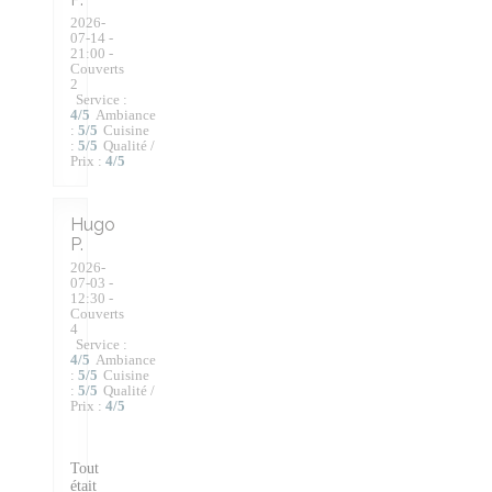
2026-
07-14
-
21:00 -
Couverts
2
Service
:
4
/5
Ambiance
:
5
/5
Cuisine
:
5
/5
Qualité /
Prix
:
4
/5
Hugo
P
2026-
07-03
-
12:30 -
Couverts
4
Service
:
4
/5
Ambiance
:
5
/5
Cuisine
:
5
/5
Qualité /
Prix
:
4
/5
Tout
était