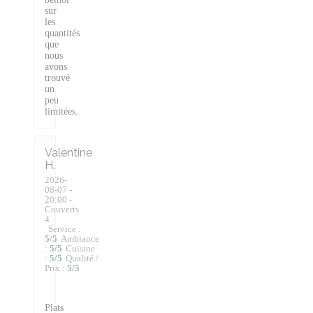
sur
les
quantités
que
nous
avons
trouvé
un
peu
limitées.
Valentine
H
2026-
08-07
-
20:00 -
Couverts
4
Service
:
5
/5
Ambiance
:
5
/5
Cuisine
:
5
/5
Qualité /
Prix
:
5
/5
Plats