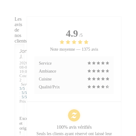
Les
avis
de
4.9
nos
/5
clients
Note moyenne —
1375 avis
Jonathan
J
2026-
Service
08-08
-
Ambiance
19:00 -
Couverts
Cuisine
2
Service
:
Qualité/Prix
5
/5
Ambiance
:
5
/5
Cuisine
:
5
/5
Qualité /
Prix
:
5
/5
Excellent
et
100% avis vérifiés
original
!
Seuls les clients ayant réservé ont laissé leur