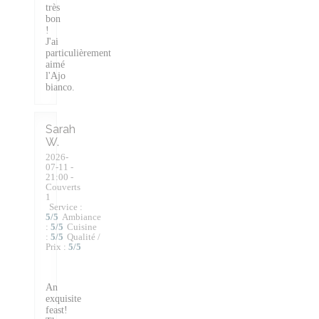
très
bon
!
J'ai
particulièrement
aimé
l'Ajo
bianco.
Sarah
W
2026-
07-11
-
21:00 -
Couverts
1
Service
:
5
/5
Ambiance
:
5
/5
Cuisine
:
5
/5
Qualité /
Prix
:
5
/5
An
exquisite
feast!