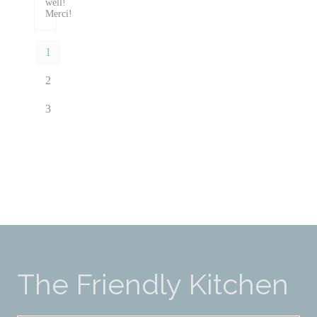
well!
Merci!
1
2
3
The Friendly Kitchen