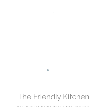
Facebook ((ouvre une nouvelle fenêtr
Instagram ((ouvre une nouvelle fe
The Friendly Kitchen