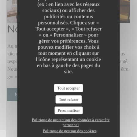
(ex : en lien avec les réseaux
sociaux) ou afficher des
publicités ou contenus
personnalisés. Cliquez sur «
The Friendly Kitchen
Nos valeurs
Tout accepter », « Tout refuser
» ou « Personnaliser » pour
gérer vos préférences. Vous
Au travers de nos assiettes 100% végétales, "the friendly
pouvez modifier vos choix à
tout moment en cliquant sur
kitchen" a pour ambition de promouvoir un mode de vie plus
l'icône représentant un cookie
respectueux de l'environnement, des animaux et de notre santé.
en bas à gauche des pages du
Nous partageons la conviction que la cuisine végétale peut être
site.
gourmande, colorée, et source de convivialité ! Nous av…
Tout accepter
NOS VALEURS
Tout refuser
Personnaliser
Politique de protection des données à caractère
personnel
Politique de gestion des cookies