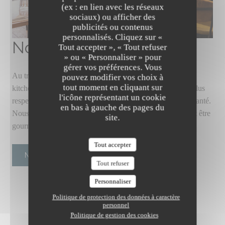
(ex : en lien avec les réseaux
sociaux) ou afficher des
publicités ou contenus
personnalisés. Cliquez sur «
The Friendly Kitchen
Nos valeurs
Tout accepter », « Tout refuser
» ou « Personnaliser » pour
gérer vos préférences. Vous
Au travers de nos assiettes 100% végétales, "the friendly
pouvez modifier vos choix à
tout moment en cliquant sur
kitchen" a pour ambition de promouvoir un mode de vie plus
l'icône représentant un cookie
respectueux de l'environnement, des animaux et de notre santé.
en bas à gauche des pages du
Nous partageons la conviction que la cuisine végétale peut être
site.
gourmande, colorée, et source de convivialité ! Nous av…
Tout accepter
NOS VALEURS
Tout refuser
Personnaliser
Politique de protection des données à caractère
personnel
Politique de gestion des cookies