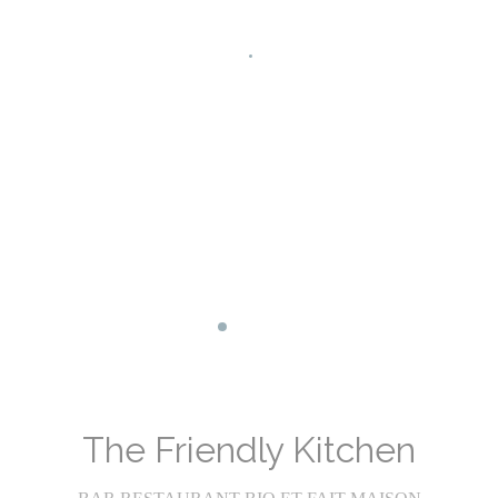
Facebook ((ouvre une nouvelle fenêtr
Instagram ((ouvre une nouvelle fe
The Friendly Kitchen