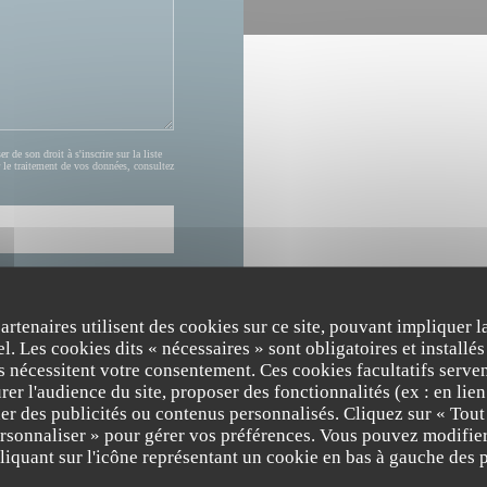
de son droit à s'inscrire sur la liste
 le traitement de vos données, consultez
partenaires utilisent des cookies sur ce site, pouvant impliquer 
l. Les cookies dits « nécessaires » sont obligatoires et installés
fs nécessitent votre consentement. Ces cookies facultatifs serven
er l'audience du site, proposer des fonctionnalités (ex : en lie
er des publicités ou contenus personnalisés. Cliquez sur « Tout
ersonnaliser » pour gérer vos préférences. Vous pouvez modifier
The Friendly Kitchen
HORAIRES
iquant sur l'icône représentant un cookie en bas à gauche des p