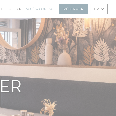
((OUVRE UNE NOUVELLE FENÊTRE))
((OUVRE UNE NOUVELLE FENÊTRE))
ÉTÉ
OFFRIR
ACCÈS/CONTACT
RÉSERVER
FR
ER