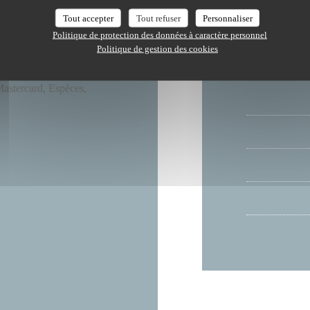
Tout accepter
Tout refuser
Personnaliser
, Produits frais
Politique de protection des données à caractère personnel
Restaurant
Politique de gestion des cookies
es à mobilité réduite
astercard, Espèces,
LUNDI
MARDI
MER
-
SAM
DIMANCHE