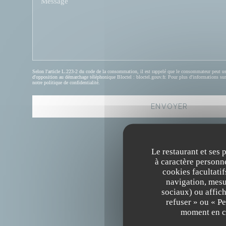
Selon l'article L.223-2 du code de la consommation, il est rappelé que le consommateur peut user 
d'opposition au démarchage téléphonique Bloctel :
bloctel.gouv.fr
. Pour plus d'informations sur
notre
politique de confidentialité
.
Le restaurant et ses 
à caractère personne
cookies facultati
navigation, mesur
sociaux) ou affich
refuser » ou « P
INFOS PRATIQUES
moment en cl