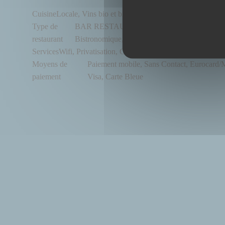
Cuisine
Locale, Vins bio et bières artisanales, Bio, Fait maison
Type de
BAR RESTAURANT BIO ET FAIT MAISON, 
restaurant
Bistronomique, Restaurant Végétalien
Services
Wifi, Privatisation, Climatisation, Accès aux personn
Moyens de
Paiement mobile, Sans Contact, Eurocard/M
paiement
Visa, Carte Bleue