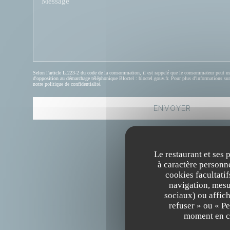
Selon l'article L.223-2 du code de la consommation, il est rappelé que le consommateur peut user 
d'opposition au démarchage téléphonique Bloctel :
bloctel.gouv.fr
. Pour plus d'informations sur
notre
politique de confidentialité
.
Le restaurant et ses 
à caractère personne
cookies facultati
navigation, mesur
sociaux) ou affich
refuser » ou « P
INFOS PRATIQUES
moment en cl