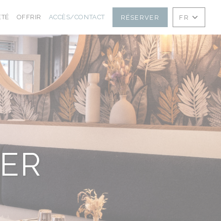
((OUVRE UNE NOUVELLE FENÊTRE))
((OUVRE UNE NOUVELLE FENÊTRE))
ÉTÉ
OFFRIR
ACCÈS/CONTACT
RÉSERVER
FR
ER