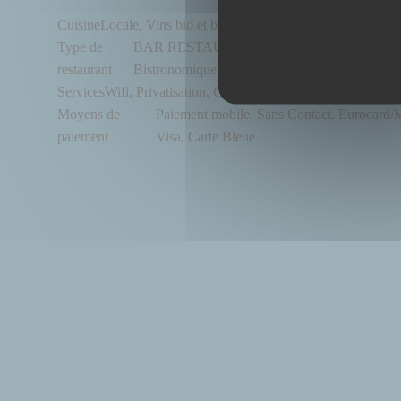
Cuisine
Locale, Vins bio et bières artisanales, Bio, Fait maison
Type de
BAR RESTAURANT BIO ET FAIT MAISON, 
restaurant
Bistronomique, Restaurant Végétalien
Services
Wifi, Privatisation, Climatisation, Accès aux personn
Moyens de
Paiement mobile, Sans Contact, Eurocard/M
paiement
Visa, Carte Bleue