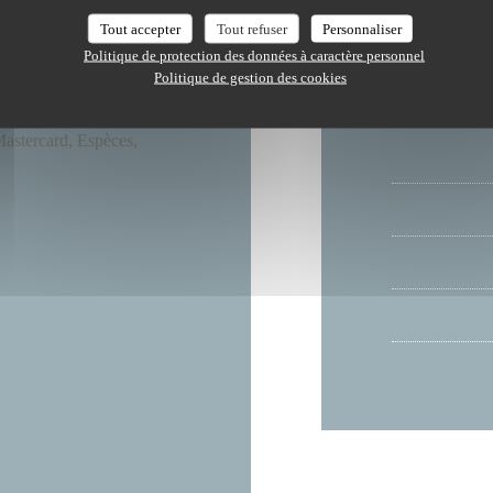
Tout accepter
Tout refuser
Personnaliser
, Produits frais
Politique de protection des données à caractère personnel
Restaurant
Politique de gestion des cookies
es à mobilité réduite
astercard, Espèces,
LUNDI
MARDI
MER
-
SAM
DIMANCHE