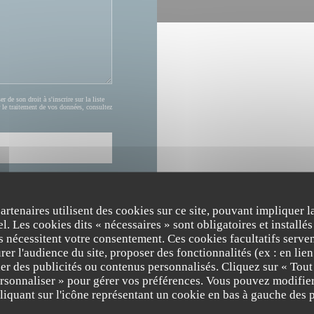
de son droit à s'inscrire sur la liste
 le traitement de vos données, consultez
partenaires utilisent des cookies sur ce site, pouvant impliquer 
l. Les cookies dits « nécessaires » sont obligatoires et installés
fs nécessitent votre consentement. Ces cookies facultatifs serven
er l'audience du site, proposer des fonctionnalités (ex : en lie
er des publicités ou contenus personnalisés. Cliquez sur « Tout
ersonnaliser » pour gérer vos préférences. Vous pouvez modifier
The Friendly Kitchen
HORAIRES
iquant sur l'icône représentant un cookie en bas à gauche des p