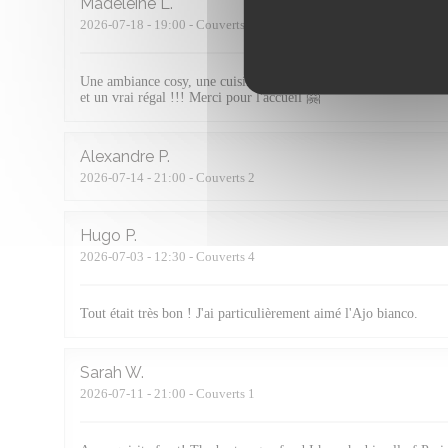
Madeleine
L
2026-07-18
- 19:00 - Couverts 2
Une ambiance cosy, une cuisine délicieuse, nourrissante, travaillée
et un vrai régal !!! Merci pour l'accueil 🤗
Alexandre
P
2026-07-14
- 21:00 - Couverts 2
Hugo
P
2026-07-03
- 12:30 - Couverts 4
Tout était très bon ! J'ai particulièrement aimé l'Ajo bianco.
Sarah
W
2026-07-11
- 21:00 - Couverts 1