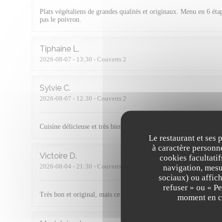
Plats végétaliens de grandes qualités et originaux. Menu en 6 étap
pas le poivron.
Tiphaine
L
2026-08-07
- 13:30 - Couverts 2
Sylvie
C
2026-08-07
- 12:30 - Couverts 2
Cuisine délicieuse et très bien préparée !
Le restaurant et ses 
à caractère personne
Victoire
D
cookies facultati
2026-08-04
- 21:30 - Couverts 2
navigation, mesur
sociaux) ou affich
refuser » ou « P
Très bon et original, mais ce n’est pas pas assez copieux
moment en cl