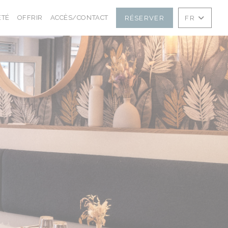
((OUVRE UNE NOUVELLE FENÊTRE))
((OUVRE UNE NOUVELLE FENÊTRE))
ÉTÉ
OFFRIR
ACCÈS/CONTACT
RÉSERVER
FR