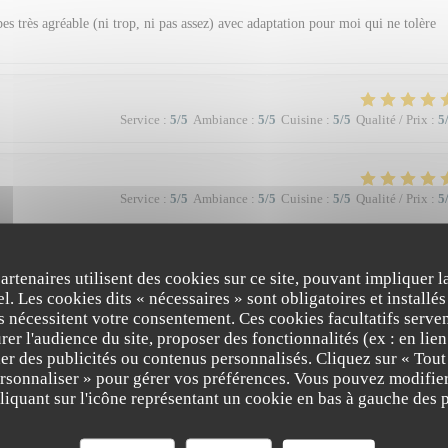
es très agréable (ni trop, ni pas assez) avec adaptation pour moi qui ne tolère
Service
:
5
/5
Ambiance
:
5
/5
Cuisine
:
5
/5
Qualité / Prix
:
5
Service
:
5
/5
Ambiance
:
5
/5
Cuisine
:
5
/5
Qualité / Prix
:
5
partenaires utilisent des cookies sur ce site, pouvant impliquer 
l. Les cookies dits « nécessaires » sont obligatoires et installés
fs nécessitent votre consentement. Ces cookies facultatifs serven
er l'audience du site, proposer des fonctionnalités (ex : en lie
Service
:
5
/5
Ambiance
:
5
/5
Cuisine
:
5
/5
Qualité / Prix
:
4
er des publicités ou contenus personnalisés. Cliquez sur « Tout
ersonnaliser » pour gérer vos préférences. Vous pouvez modifier
The Friendly Kitchen
iquant sur l'icône représentant un cookie en bas à gauche des p