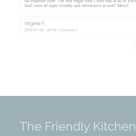
An exquisite feast! The best vegan food I have had in all of Pari
Staff were all super friendly and informative as well! Merci!
Virginie
F
2026-07-08
- 20:00 - Couverts 2
The Friendly Kitchen