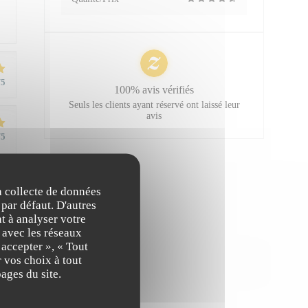
/5
100% avis vérifiés
Seuls les clients ayant réservé ont laissé leur
avis
/5
la collecte de données
 par défaut. D'autres
t à analyser votre
n avec les réseaux
/5
 accepter », « Tout
 vos choix à tout
ages du site.