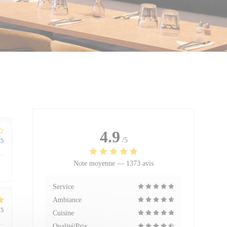
4.9
/5
/5
Note moyenne —
1373 avis
Service
Ambiance
/5
Cuisine
Qualité/Prix