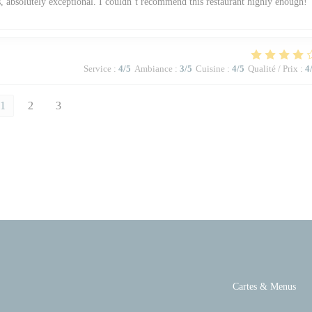
s, absolutely exceptional. I couldn’t recommend this restaurant highly enough!
Service
:
4
/5
Ambiance
:
3
/5
Cuisine
:
4
/5
Qualité / Prix
:
4
1
2
3
Cartes & Menus