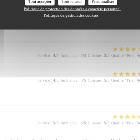
Tout accepter
Tout refuser
Personnaliser
Service
:
5
/5
Ambiance
:
5
/5
Cuisine
:
5
/5
Qualité / Prix
:
5
Politique de protection des données à caractère personnel
Politique de gestion des cookies
 et équilibrée, des serveur•euses agréables- nous reviendrons, c'était un plaisir
Service
:
4
/5
Ambiance
:
5
/5
Cuisine
:
5
/5
Qualité / Prix
:
4
Service
:
4
/5
Ambiance
:
5
/5
Cuisine
:
5
/5
Qualité / Prix
:
4
Service
:
5
/5
Ambiance
:
5
/5
Cuisine
:
5
/5
Qualité / Prix
:
5