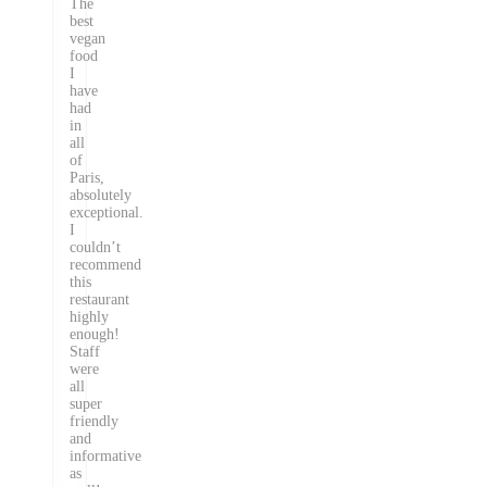
The
best
vegan
food
I
have
had
in
all
of
Paris,
absolutely
exceptional.
I
couldn’t
recommend
this
restaurant
highly
enough!
Staff
were
all
super
friendly
and
informative
as