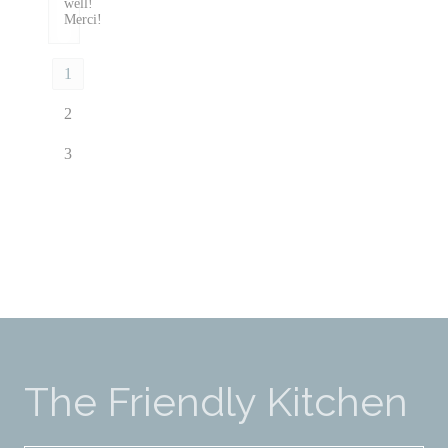
well!
Merci!
1
2
3
The Friendly Kitchen