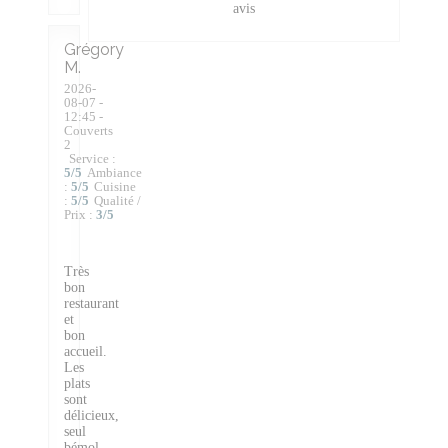
avis
Grégory
M
2026-
08-07
-
12:45 -
Couverts
2
Service
:
5
/5
Ambiance
:
5
/5
Cuisine
:
5
/5
Qualité /
Prix
:
3
/5
Très
bon
restaurant
et
bon
accueil.
Les
plats
sont
délicieux,
seul
bémol