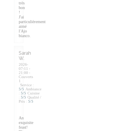
très
bon
!
J'ai
particulièrement
aimé
l'Ajo
bianco.
Sarah
W
2026-
07-11
-
21:00 -
Couverts
1
Service
:
5
/5
Ambiance
:
5
/5
Cuisine
:
5
/5
Qualité /
Prix
:
5
/5
An
exquisite
feast!