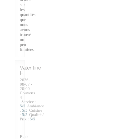
sur
les
quantités
que
nous
avons
trouvé
un
peu
limitées.
Valentine
H
2026-
08-07
-
20:00 -
Couverts
4
Service
:
5
/5
Ambiance
:
5
/5
Cuisine
:
5
/5
Qualité /
Prix
:
5
/5
Plats