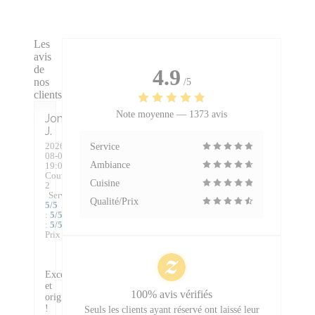
Les
avis
de
4.9
nos
/5
clients
Note moyenne —
1373 avis
Jonathan
J
2026-
Service
08-08
-
Ambiance
19:00 -
Couverts
Cuisine
2
Service
:
Qualité/Prix
5
/5
Ambiance
:
5
/5
Cuisine
:
5
/5
Qualité /
Prix
:
5
/5
Excellent
et
100% avis vérifiés
original
!
Seuls les clients ayant réservé ont laissé leur