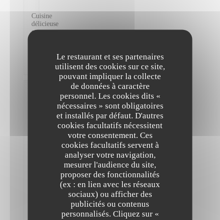
Cuisine
délicieuse
et
très
bien
préparée
Le restaurant et ses partenaires
!
utilisent des cookies sur ce site,
pouvant impliquer la collecte
de données à caractère
Victoire
personnel. Les cookies dits «
D
nécessaires » sont obligatoires
2026-
et installés par défaut. D'autres
08-04
-
cookies facultatifs nécessitent
21:30 -
Couverts
votre consentement. Ces
2
cookies facultatifs servent à
Service
:
5
/5
Ambiance
analyser votre navigation,
:
5
/5
Cuisine
mesurer l'audience du site,
:
5
/5
Qualité /
Prix
:
4
/5
proposer des fonctionnalités
(ex : en lien avec les réseaux
sociaux) ou afficher des
Très
publicités ou contenus
bon
personnalisés. Cliquez sur «
et
The Friendly Kitchen