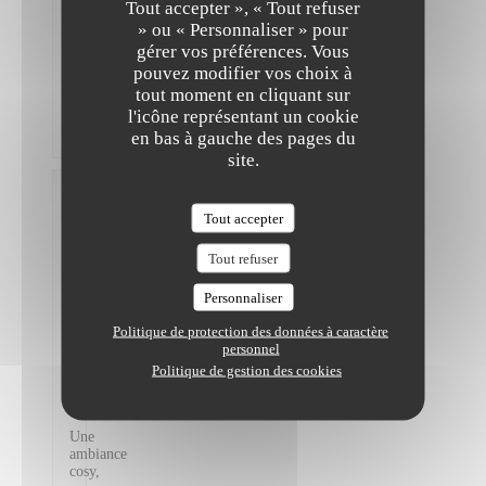
Tout accepter », « Tout refuser
original,
» ou « Personnaliser » pour
mais
ce
gérer vos préférences. Vous
n’est
pouvez modifier vos choix à
pas
tout moment en cliquant sur
pas
l'icône représentant un cookie
assez
copieux
en bas à gauche des pages du
site.
Madeleine
L
Tout accepter
2026-
07-18
-
Tout refuser
19:00 -
Couverts
Personnaliser
2
Service
:
5
/5
Ambiance
Politique de protection des données à caractère
:
5
/5
Cuisine
personnel
:
5
/5
Qualité /
Politique de gestion des cookies
Prix
:
5
/5
Une
ambiance
cosy,