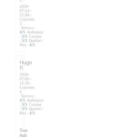
2026-
07-14
-
21:00 -
Couverts
2
Service
:
4
/5
Ambiance
:
5
/5
Cuisine
:
5
/5
Qualité /
Prix
:
4
/5
Hugo
P
2026-
07-03
-
12:30 -
Couverts
4
Service
:
4
/5
Ambiance
:
5
/5
Cuisine
:
5
/5
Qualité /
Prix
:
4
/5
Tout
était