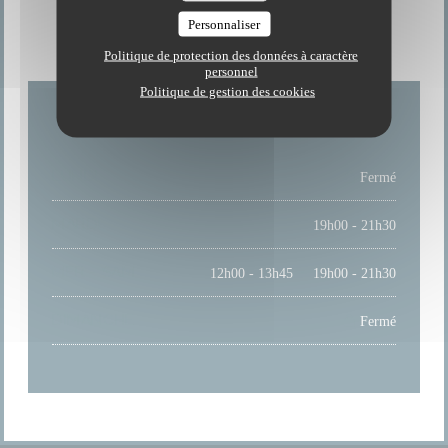
HORAIRES
Personnaliser
Politique de protection des données à caractère
personnel
Politique de gestion des cookies
LUNDI
Fermé
MARDI
19h00 - 21h30
MER
-
SAM
12h00 - 13h45
19h00 - 21h30
•
DIMANCHE
Fermé