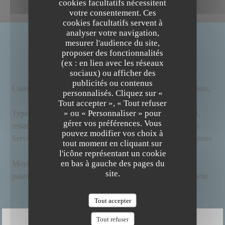
cookies facultatifs nécessitent
votre consentement. Ces
cookies facultatifs servent à
analyser votre navigation,
mesurer l'audience du site,
INFOS PRATIQUES
proposer des fonctionnalités
(ex : en lien avec les réseaux
sociaux) ou afficher des
publicités ou contenus
Cuisine
Locale, Vins bio et bières artisanales, Bio, Fait maison,
personnalisés. Cliquez sur «
The Friendly Kitchen
Produits frais
Tout accepter », « Tout refuser
» ou « Personnaliser » pour
Type de
BAR RESTAURANT BIO ET FAIT MAISON,
gérer vos préférences. Vous
restaurant
Restaurant Bistronomique, Restaurant Végétalien
pouvez modifier vos choix à
Services
Wifi, Privatisation, Climatisation, Accès aux personnes
tout moment en cliquant sur
à mobilité réduite
l'icône représentant un cookie
en bas à gauche des pages du
Moyens de
Paiement mobile, Sans Contact,
site.
paiement
Eurocard/Mastercard, Espèces, Visa, Carte Bleue
Tout accepter
Tout refuser