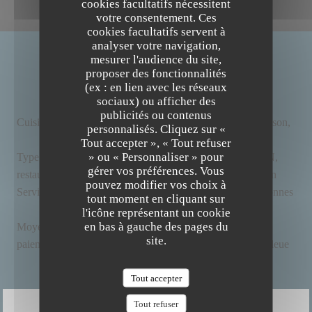
cookies facultatifs nécessitent
votre consentement. Ces
cookies facultatifs servent à
analyser votre navigation,
mesurer l'audience du site,
INFOS PRATIQUES
proposer des fonctionnalités
(ex : en lien avec les réseaux
sociaux) ou afficher des
publicités ou contenus
Cuisine
Locale, Vins bio et bières artisanales, Bio, Fait maison,
personnalisés. Cliquez sur «
The Friendly Kitchen
Produits frais
Tout accepter », « Tout refuser
» ou « Personnaliser » pour
Type de
BAR RESTAURANT BIO ET FAIT MAISON,
gérer vos préférences. Vous
restaurant
Restaurant Bistronomique, Restaurant Végétalien
pouvez modifier vos choix à
Services
Wifi, Privatisation, Climatisation, Accès aux personnes
tout moment en cliquant sur
à mobilité réduite
l'icône représentant un cookie
en bas à gauche des pages du
Moyens de
Paiement mobile, Sans Contact,
site.
paiement
Eurocard/Mastercard, Espèces, Visa, Carte Bleue
Tout accepter
Tout refuser