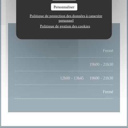
HORAIRES
Personnaliser
Politique de protection des données à caractère
personnel
Politique de gestion des cookies
LUNDI
Fermé
MARDI
19h00 - 21h30
MER
-
SAM
12h00 - 13h45
19h00 - 21h30
•
DIMANCHE
Fermé