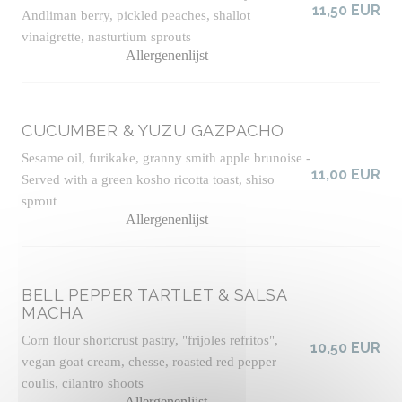
11,50 EUR
Andliman berry, pickled peaches, shallot
vinaigrette, nasturtium sprouts
Allergenenlijst
CUCUMBER & YUZU GAZPACHO
Sesame oil, furikake, granny smith apple brunoise -
11,00 EUR
Served with a green kosho ricotta toast, shiso
sprout
Allergenenlijst
BELL PEPPER TARTLET & SALSA
MACHA
Corn flour shortcrust pastry, "frijoles refritos",
10,50 EUR
vegan goat cream, chesse, roasted red pepper
coulis, cilantro shoots
Allergenenlijst