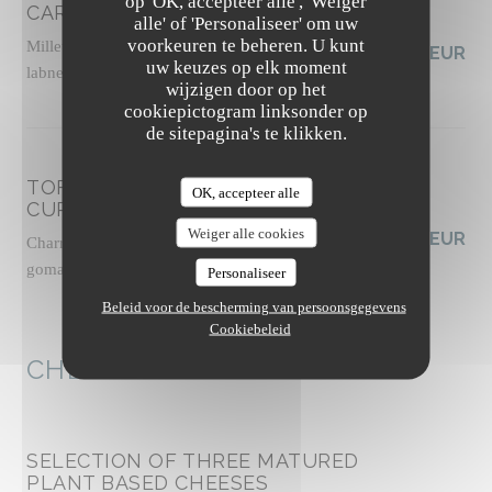
op 'OK, accepteer alle', 'Weiger
CARROTS FATTOUSH-STYLE
alle' of 'Personaliseer' om uw
voorkeuren te beheren. U kunt
Millet tabbouleh with fresh herbs, vegan tahini
19,00 EUR
uw keuzes op elk moment
labneh, zhoug sauce, almond dukkah, socca crisps
wijzigen door op het
Allergenenlijst
cookiepictogram linksonder op
de sitepagina's te klikken.
TOFU "MALFATTI" WITH GREEN
OK, accepteer alle
CURRY
Weiger alle cookies
19,50 EUR
Charred zucchini and broccoli, chili oil, cashew
gomasio, thai basil shoots
Personaliseer
Allergenenlijst
Beleid voor de bescherming van persoonsgegevens
Cookiebeleid
CHEESE
SELECTION OF THREE MATURED
PLANT BASED CHEESES