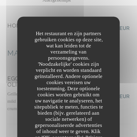
HOMEMADE SEEDS CRACKERS
3,50 EUR
Allergenenlijst
Het restaurant en zijn partners
gebruiken cookies op deze site,
wat kan leiden tot de
MAINS
verzameling van
persoonsgegevens.
'Noodzakelijke' cookies zijn
verplicht en worden standaard
geïnstalleerd. Andere optionele
EGGPLANT CAPONATA WITH
cookies vereisen uw
OLIVES
toestemming. Deze optionele
Grilled panisse, slow-roasted tomato sauce with
cookies worden gebruikt om
19,50 EUR
uw navigatie te analyseren, het
mild harissa, basil pesto, pickled celery, pine nut
sitepubliek te meten, functies te
crumble, basil shoots
bieden (bijv. gerelateerd aan
Allergenenlijst
sociale netwerken) of
gepersonaliseerde advertenties
The Friendly Kitchen
of inhoud weer te geven. Klik