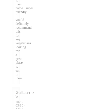
to
their
name...super
friendly.
I
would
definitely
recommend
this
for
any
vegetarians
looking
for
a
great
place
to
eat
in
Paris.
Guillaume
V
2026-
05-30
-
12:15 -