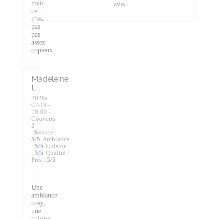
mais
avis
ce
n’est
pas
pas
assez
copieux
Madeleine
L
2026-
07-18
-
19:00 -
Couverts
2
Service
:
5
/5
Ambiance
:
5
/5
Cuisine
:
5
/5
Qualité /
Prix
:
5
/5
Une
ambiance
cosy,
une
cuisine