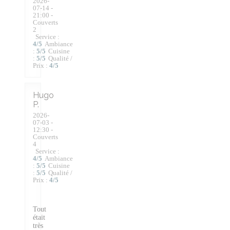
2026-
07-14
-
21:00 -
Couverts
2
Service
:
4
/5
Ambiance
:
5
/5
Cuisine
:
5
/5
Qualité /
Prix
:
4
/5
Hugo
P
2026-
07-03
-
12:30 -
Couverts
4
Service
:
4
/5
Ambiance
:
5
/5
Cuisine
:
5
/5
Qualité /
Prix
:
4
/5
Tout
était
très