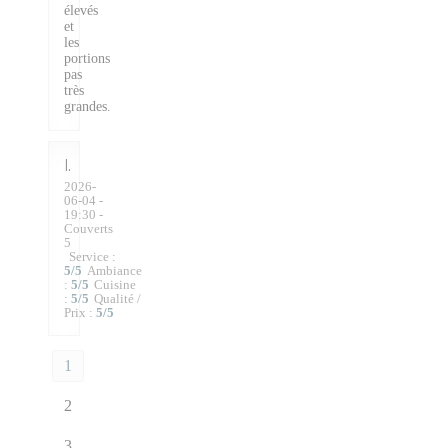
élevés
et
les
portions
pas
très
grandes.
I
2026-
06-04
-
19:30 -
Couverts
5
Service
:
5
/5
Ambiance
:
5
/5
Cuisine
:
5
/5
Qualité /
Prix
:
5
/5
1
2
3