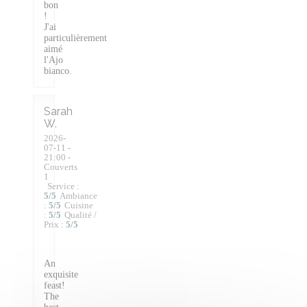
bon
!
J'ai
particulièrement
aimé
l'Ajo
bianco.
Sarah
W
2026-
07-11
-
21:00 -
Couverts
1
Service
:
5
/5
Ambiance
:
5
/5
Cuisine
:
5
/5
Qualité /
Prix
:
5
/5
An
exquisite
feast!
The