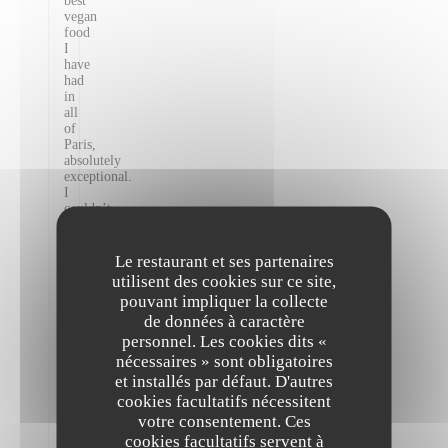
best
vegan
food
I
have
had
in
all
of
Paris,
absolutely
exceptional.
I
couldn’t
recommend
this
restaurant
Le restaurant et ses partenaires
highly
utilisent des cookies sur ce site,
enough!
pouvant impliquer la collecte
Staff
de données à caractère
were
all
personnel. Les cookies dits «
super
nécessaires » sont obligatoires
friendly
et installés par défaut. D'autres
and
cookies facultatifs nécessitent
informative
as
votre consentement. Ces
well!
cookies facultatifs servent à