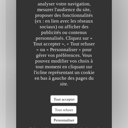
Merci!
analyser votre navigation,
mesurer l'audience du site,
proposer des fonctionnalités
Virginie
(ex : en lien avec les réseaux
F
sociaux) ou afficher des
2026-
publicités ou contenus
07-08
-
20:00 -
personnalisés. Cliquez sur «
Couverts
The Friendly Kitchen
Tout accepter », « Tout refuser
2
Service
:
» ou « Personnaliser » pour
4
/5
Ambiance
gérer vos préférences. Vous
:
3
/5
Cuisine
:
4
/5
Qualité /
pouvez modifier vos choix à
Prix
:
4
/5
tout moment en cliquant sur
l'icône représentant un cookie
en bas à gauche des pages du
Rebecca
site.
B
2026-
06-19
-
Tout accepter
12:30 -
Couverts
4
Tout refuser
Service
:
3
/5
Ambiance
:
3
/5
Cuisine
Personnaliser
:
5
/5
Qualité /
Prix
:
4
/5