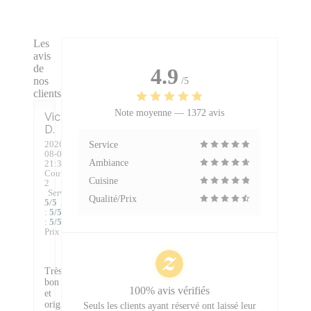
Les
avis
de
4.9
nos
/5
clients
Note moyenne —
1372 avis
Victoire
D
2026-
Service
08-04
-
Ambiance
21:30 -
Couverts
Cuisine
2
Service
:
Qualité/Prix
5
/5
Ambiance
:
5
/5
Cuisine
:
5
/5
Qualité /
Prix
:
4
/5
Très
bon
100% avis vérifiés
et
original,
Seuls les clients ayant réservé ont laissé leur