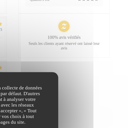
/5
100% avis vérifiés
Seuls les clients ayant réservé ont laissé leur
avis
/5
la collecte de données
 par défaut. D'autres
/5
t à analyser votre
n avec les réseaux
 accepter », « Tout
 vos choix à tout
ages du site.