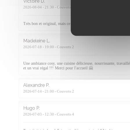
Victoire
D
2026-08-04
- 21:30 - Couverts 2
Très bon et original, mais ce n’est pas pas assez copieux
Madeleine
L
2026-07-18
- 19:00 - Couverts 2
Une ambiance cosy, une cuisine délicieuse, nourrissante, travaillée
et un vrai régal !!! Merci pour l'accueil 🤗
Alexandre
P
2026-07-14
- 21:00 - Couverts 2
Hugo
P
2026-07-03
- 12:30 - Couverts 4