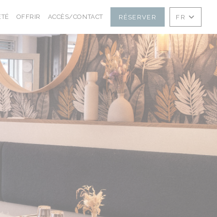
((OUVRE UNE NOUVELLE FENÊTRE))
((OUVRE UNE NOUVELLE FENÊTRE))
ÉTÉ
OFFRIR
ACCÈS/CONTACT
RÉSERVER
FR