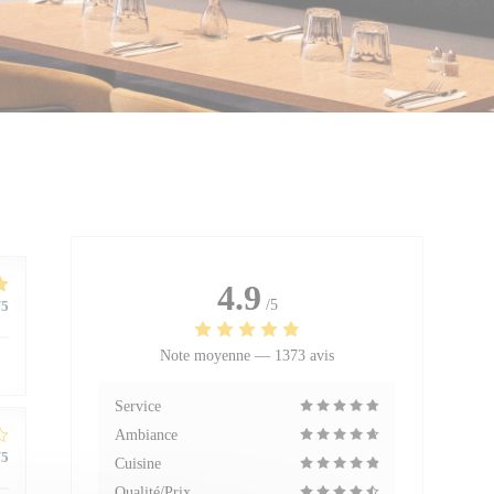
4.9
/5
/5
Note moyenne —
1373 avis
Service
Ambiance
/5
Cuisine
Qualité/Prix