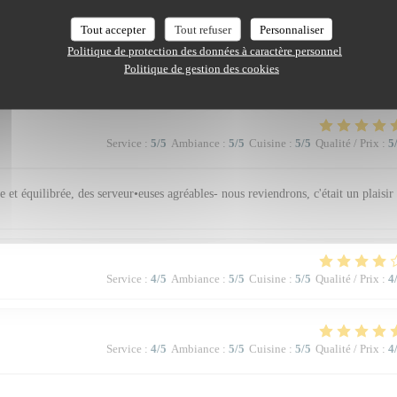
Service
:
5
/5
Ambiance
:
5
/5
Cuisine
:
5
/5
Qualité / Prix
:
4
Tout accepter
Tout refuser
Personnaliser
Politique de protection des données à caractère personnel
Politique de gestion des cookies
Service
:
5
/5
Ambiance
:
5
/5
Cuisine
:
5
/5
Qualité / Prix
:
5
 et équilibrée, des serveur•euses agréables- nous reviendrons, c'était un plaisir
Service
:
4
/5
Ambiance
:
5
/5
Cuisine
:
5
/5
Qualité / Prix
:
4
Service
:
4
/5
Ambiance
:
5
/5
Cuisine
:
5
/5
Qualité / Prix
:
4