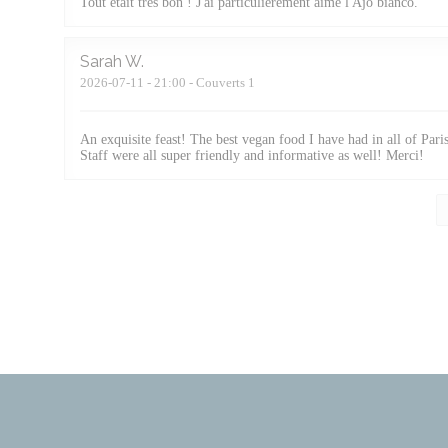
Tout était très bon ! J'ai particulièrement aimé l'Ajo bianco.
Sarah
W
2026-07-11
- 21:00 - Couverts 1
An exquisite feast! The best vegan food I have had in all of Pari
Staff were all super friendly and informative as well! Merci!