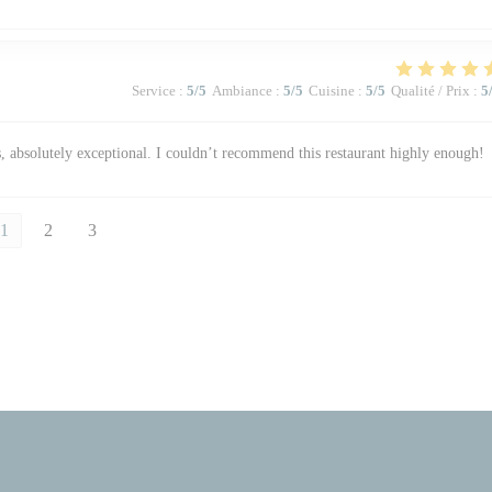
Service
:
5
/5
Ambiance
:
5
/5
Cuisine
:
5
/5
Qualité / Prix
:
5
s, absolutely exceptional. I couldn’t recommend this restaurant highly enough!
1
2
3