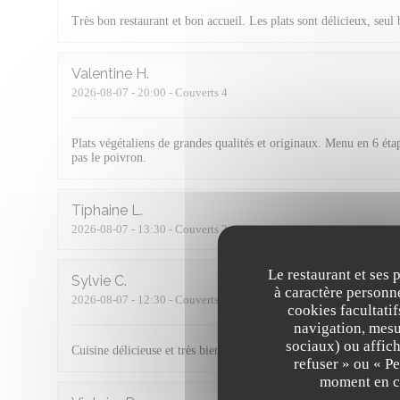
Très bon restaurant et bon accueil. Les plats sont délicieux, seul
Valentine
H
2026-08-07
- 20:00 - Couverts 4
Plats végétaliens de grandes qualités et originaux. Menu en 6 étap
pas le poivron.
Tiphaine
L
2026-08-07
- 13:30 - Couverts 2
Le restaurant et ses 
Sylvie
C
à caractère personne
2026-08-07
- 12:30 - Couverts 2
cookies facultati
navigation, mesur
sociaux) ou affich
Cuisine délicieuse et très bien préparée !
refuser » ou « P
moment en cl