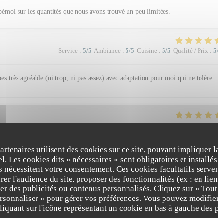
 bémol sur les quantités que nous avons trouvé un peu limitées.
Service
:
5
/5
Ambiance
:
5
/5
Cuisine
:
5
/5
Qualité / Prix
:
5
es très agréable (ni trop, ni pas assez) avec adaptation pour moi qui ne tolère
Service
:
5
/5
Ambiance
:
5
/5
Cuisine
:
5
/5
Qualité / Prix
:
5
partenaires utilisent des cookies sur ce site, pouvant impliquer 
l. Les cookies dits « nécessaires » sont obligatoires et installés
Service
:
5
/5
Ambiance
:
5
/5
Cuisine
:
5
/5
Qualité / Prix
:
5
fs nécessitent votre consentement. Ces cookies facultatifs serven
er l'audience du site, proposer des fonctionnalités (ex : en lie
er des publicités ou contenus personnalisés. Cliquez sur « Tout
ersonnaliser » pour gérer vos préférences. Vous pouvez modifier
The Friendly Kitchen
iquant sur l'icône représentant un cookie en bas à gauche des p